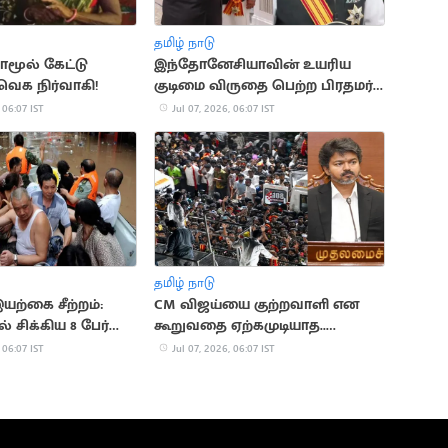
தமிழ் நாடு
மாமூல் கேட்டு
இந்தோனேசியாவின் உயரிய
தவெக நிர்வாகி!
குடிமை விருதை பெற்ற பிரதமர்
மோடி
 06:07 IST
Jul 07, 2026, 06:07 IST
தமிழ் நாடு
யற்கை சீற்றம்:
CM விஜய்யை குற்றவாளி என
் சிக்கிய 8 பேர்
கூறுவதை ஏற்கமுடியாத..
நீதிபதிகள்
 06:07 IST
Jul 07, 2026, 06:07 IST