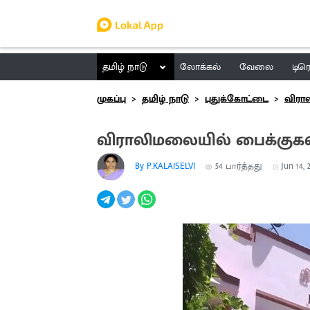
தமிழ் நாடு
லோக்கல்
வேலை
டிர
முகப்பு
தமிழ் நாடு
புதுக்கோட்டை
விர
விராலிமலையில் பைக்குகள்
By P.KALAISELVI
54
பார்த்தது
Jun 14, 