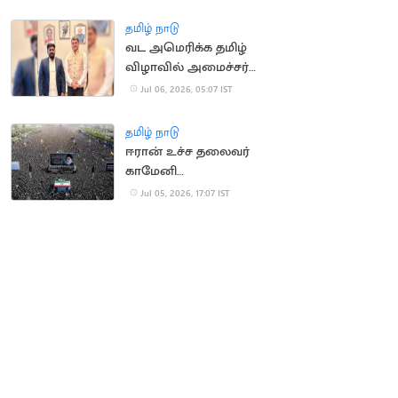
மண்டலம்
தமிழ் நாடு
வட அமெரிக்க தமிழ்
விழாவில் அமைச்சர்
ராஜ்மோகன் பங்கேற்பு
Jul 06, 2026, 05:07 IST
தமிழ் நாடு
ஈரான் உச்ச தலைவர்
காமேனி
இறுதிச்சடங்கில் 2 கோடி
Jul 05, 2026, 17:07 IST
பேர் அஞ்சலி