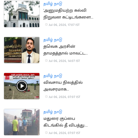
தமிழ் நாடு
'அனுமதியற்ற கல்வி
நிறுவன கட்டிடங்களை
வரன்முறைப்படுத்த
Jul 06, 2026, 17:07 IST
மீண்டும் வாய்ப்பு'
தமிழ் நாடு
தவெக அரசின்
தாமதத்தால் மாவட்ட
ஆட்சியருக்கு ரூ.80,000
Jul 06, 2026, 14:07 IST
அபராதம்
தமிழ் நாடு
விவசாய நிலத்தில்
அவசரமாக
தரையிறங்கிய
Jul 06, 2026, 07:07 IST
விமானப்படை
ஹெலிகாப்டர்
தமிழ் நாடு
மதுரை குப்பை
கிடங்கில் தீ விபத்து:
இரண்டாம் நாளாக புகை
Jul 06, 2026, 07:07 IST