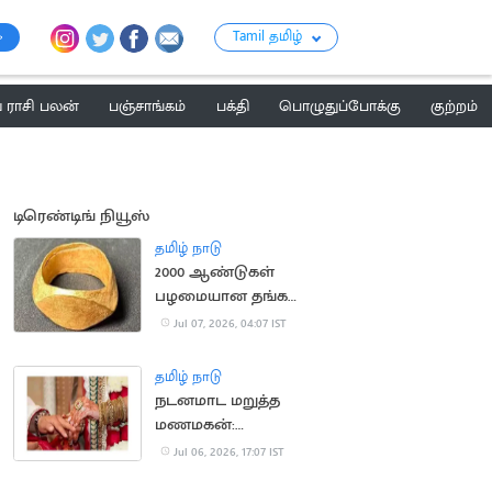
Tamil தமிழ்
ராசி பலன்
பஞ்சாங்கம்
பக்தி
பொழுதுப்போக்கு
குற்றம்
டிரெண்டிங் நியூஸ்
தமிழ் நாடு
2000 ஆண்டுகள்
பழமையான தங்க
மோதிரங்கள்
Jul 07, 2026, 04:07 IST
கண்டுபிடிப்பு: பண்டைய
வணிக உறவுக்கு சாட்சி
தமிழ் நாடு
நடனமாட மறுத்த
மணமகன்:
திருமணத்தை நிறுத்திய
Jul 06, 2026, 17:07 IST
மணமகள் தந்தை