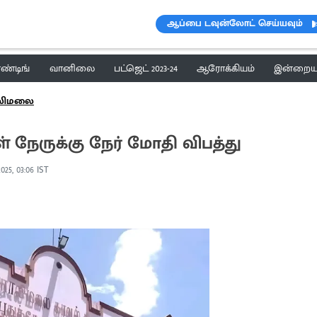
ஆப்பை டவுன்லோட் செய்யவும்
ெண்டிங்
வானிலை
பட்ஜெட் 2023-24
ஆரோக்கியம்
இன்றைய 
ாலிமலை
 நேருக்கு நேர் மோதி விபத்து
2025, 03:06 IST