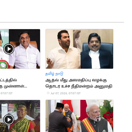
தமிழ் நாடு
்டத்தில்
ஆதவ் மீது அவமதிப்பு வழக்கு
த முன்னாள்
தொடர உச்ச நீதிமன்றம் அனுமதி
கே.சி.வீரமணி
 07:07 IST
Jul 07, 2026, 07:07 IST