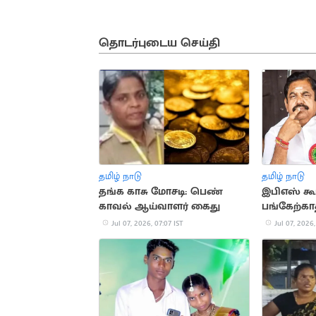
தொடர்புடைய செய்தி
தமிழ் நாடு
தமிழ் நாடு
தங்க காசு மோசடி: பெண்
இபிஎஸ் கூட
காவல் ஆய்வாளர் கைது
பங்கேற்கா
அமைச்சர் 
Jul 07, 2026, 07:07 IST
Jul 07, 2026,