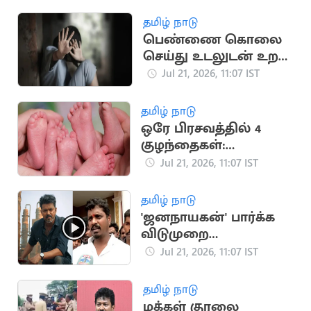
பேட்டி
தமிழ் நாடு
பெண்ணை கொலை
செய்து உடலுடன் உறவு
கொண்ட சைக்கோ
Jul 21, 2026, 11:07 IST
தமிழ் நாடு
ஒரே பிரசவத்தில் 4
குழந்தைகள்:
நிதியுதவி கோரும்
Jul 21, 2026, 11:07 IST
ஆஸ்திரேலிய
குடும்பம்
தமிழ் நாடு
'ஜனநாயகன்' பார்க்க
விடுமுறை
கேட்கவில்லை:
Jul 21, 2026, 11:07 IST
அமைச்சர் விக்னேஷ்
தமிழ் நாடு
மக்கள் குரலை