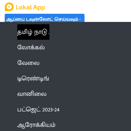
ஆப்பை டவுன்லோட் செய்யவும்
தமிழ் நாடு
லோக்கல்
வேலை
டிரெண்டிங்
வானிலை
பட்ஜெட் 2023-24
ஆரோக்கியம்