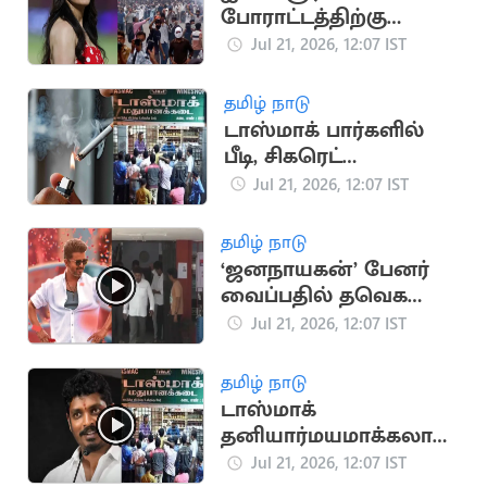
போராட்டத்திற்கு
நடிகை ப்ரீத்தி ஜிந்தா
Jul 21, 2026, 12:07 IST
ஆதரவு
தமிழ் நாடு
டாஸ்மாக் பார்களில்
பீடி, சிகரெட்
விற்பனைக்குத் தடை
Jul 21, 2026, 12:07 IST
தமிழ் நாடு
‘ஜனநாயகன்’ பேனர்
வைப்பதில் தவெக
நிர்வாகிகள் இடையே
Jul 21, 2026, 12:07 IST
மோதல்
தமிழ் நாடு
டாஸ்மாக்
தனியார்மயமாக்கலா?
அமைச்சர் விக்னேஷ்
Jul 21, 2026, 12:07 IST