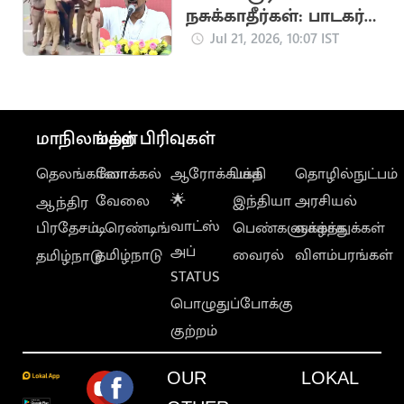
நசுக்காதீர்கள்: பாடகர்
அறிவு கைதுக்கு
Jul 21, 2026, 10:07 IST
உதயநிதி ஆதங்கம்
மாநிலங்கள்
மற்ற பிரிவுகள்
தெலங்கானா
லோக்கல்
ஆரோக்கியம்
பக்தி
தொழில்நுட்பம்
வேலை
🌟
இந்தியா
அரசியல்
ஆந்திர
வாட்ஸ்
பிரதேசம்
டிரெண்டிங்
பெண்களுக்காக
வாழ்த்துக்கள்
அப்
தமிழ்நாடு
வைரல்
விளம்பரங்கள்
தமிழ்நாடு
STATUS
பொழுதுப்போக்கு
குற்றம்
OUR
LOKAL