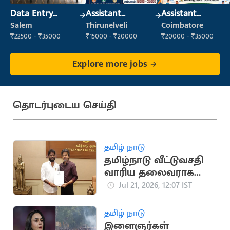
Data Entry
Assistant
Assistant
Operator
Manager
Manager
Salem
Thirunelveli
Coimbatore
₹22500 - ₹35000
₹15000 - ₹20000
₹20000 - ₹35000
Explore more jobs
தொடர்புடைய செய்தி
தமிழ் நாடு
தமிழ்நாடு வீட்டுவசதி
வாரிய தலைவராக
தவெக நிர்வாகி சிவா
Jul 21, 2026, 12:07 IST
நியமனம்
தமிழ் நாடு
இளைஞர்கள்