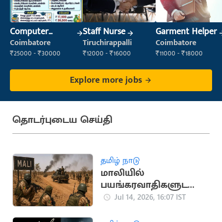
Computer
Staff Nurse
Garment Helper
Operator
Coimbatore
Tiruchirappalli
Coimbatore
₹25000 - ₹30000
₹12000 - ₹16000
₹11000 - ₹18000
Explore more jobs
தொடர்புடைய செய்தி
தமிழ் நாடு
மாலியில்
பயங்கரவாதிகளுடனா
ன மோதலில் 30
Jul 14, 2026, 16:07 IST
ராணுவ வீரர்கள் பலி