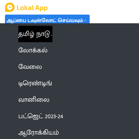
ஆப்பை டவுன்லோட் செய்யவும்
தமிழ் நாடு
லோக்கல்
வேலை
டிரெண்டிங்
வானிலை
பட்ஜெட் 2023-24
ஆரோக்கியம்