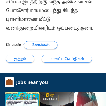
சம்பவ இடத்திற்கு வந்த அன்னவாசல்
போலீசார் காயமடைந்து கிடந்த
புள்ளிமானை மீட்டு
வனத்துறையினரிடம் ஒப்படைத்தனர்.
டேக்ஸ் :
லோக்கல்
குற்றம்
மாவட்ட செய்திகள்
Jobs near you