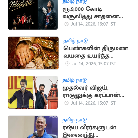
தமிழ் நாடு
ரூ.9,000 கோடி
வசூலித்து சாதனை
படைத்த மைக்கேல்
Jul 14, 2026, 16:07 IST
ஜாக்சன் பயோபிக்
தமிழ் நாடு
பெண்களின் திருமண
வயதை உயர்த்த
மத்திய அரசு
Jul 14, 2026, 15:07 IST
பரிசீலனை
தமிழ் நாடு
முதல்வர் விஜய்,
ராகுலுக்கு கரப்பான்
பூச்சி கட்சி போராட
Jul 14, 2026, 15:07 IST
அழைப்பு
தமிழ் நாடு
ரஷ்ய வீரர்களுடன்
இணைந்து