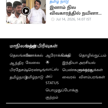
தமிழ் நாடு
முதல்வர்
இனாம் நில
விவகாரத்தில் நயினார்
நாகேந்திரன் ரீல்
Jul 14, 2026, 14:07 IST
சுத்துகிறார்: ரமேஷ்
மாநிலங்கள்
மற்ற பிரிவுகள்
தெலங்கானா
லோக்கல்
ஆரோக்கியம்
பக்தி
தொழில்நுட்பம்
வேலை
🌟
இந்தியா
அரசியல்
ஆந்திர
வாட்ஸ்
பிரதேசம்
டிரெண்டிங்
பெண்களுக்காக
வாழ்த்துக்கள்
அப்
தமிழ்நாடு
வைரல்
விளம்பரங்கள்
தமிழ்நாடு
STATUS
பொழுதுப்போக்கு
குற்றம்