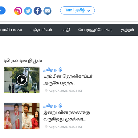
Tamil தமிழ்
ராசி பலன்
பஞ்சாங்கம்
பக்தி
பொழுதுப்போக்கு
குற்றம்
டிரெண்டிங் நியூஸ்
தமிழ் நாடு
டிரம்பின் ஹெலிகாப்டர்
அருகே பறந்த
பயணிகள் விமானம்
Aug 07, 2026, 03:08 IST
தமிழ் நாடு
இன்று விசாரணைக்கு
வருகிறது முதல்வர்
விஜய் விவாகரத்து
Aug 07, 2026, 03:08 IST
வழக்கு