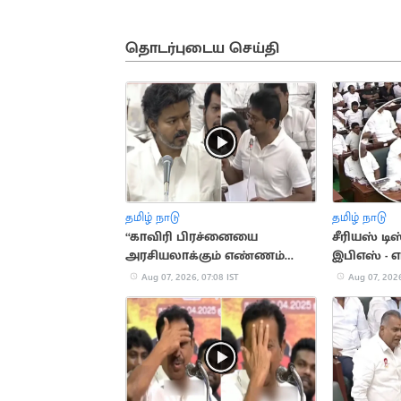
தொடர்புடைய செய்தி
தமிழ் நாடு
தமிழ் நாடு
“காவிரி பிரச்னையை
சீரியஸ் ட
அரசியலாக்கும் எண்ணம்
இபிஎஸ் - எ
இல்லை”.. விஜய்
செல்வம்
Aug 07, 2026, 07:08 IST
Aug 07, 2026