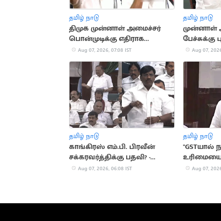
தமிழ் நாடு
தமிழ் நாடு
திமுக முன்னாள் அமைச்சர்
முன்னாள் 
பொன்முடிக்கு எதிராக
பேச்சுக்கு
பிறப்பிக்கப்பட்ட பிடிவாரண்ட்
பதிலடி
Aug 07, 2026, 07:08 IST
Aug 07, 2026
வாபஸ்
தமிழ் நாடு
தமிழ் நாடு
காங்கிரஸ் எம்.பி. பிரவீன்
"GSTயால் 
சக்கரவர்த்திக்கு பதவி? -
உரிமையை இ
ரகுபதி கேள்வி
தங்கம் தெ
Aug 07, 2026, 06:08 IST
Aug 07, 2026