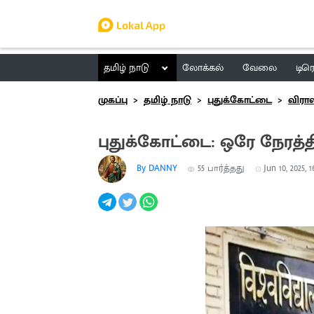
தமிழ் நாடு
லோக்கல்
வேலை
டிர
முகப்பு
தமிழ் நாடு
புதுக்கோட்டை
விர
புதுக்கோட்டை: ஒரே நேரத்த
By DANNY
55
பார்த்தது
Jun 10, 2025, 1