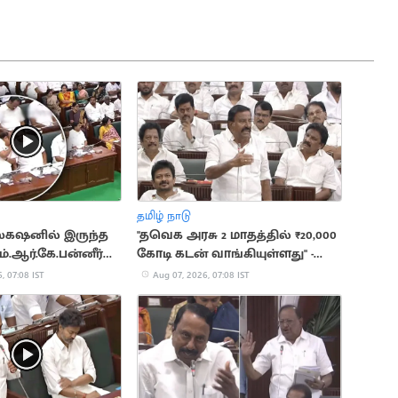
தமிழ் நாடு
ிஸ்கஷனில் இருந்த
"தவெக அரசு 2 மாதத்தில் ₹20,000
ம்.ஆர்.கே.பன்னீர்
கோடி கடன் வாங்கியுள்ளது" -
கே.என்.நேரு
, 07:08 IST
Aug 07, 2026, 07:08 IST