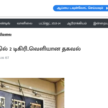
ஆப்பை டவுன்லோட் செய்யவும்
ெண்டிங்
வானிலை
பட்ஜெட் 2023-24
ஆரோக்கியம்
இன்றைய 
ாலிமலை
ில் 2 டிகிரி..வெளியான தகவல்
6:06 IST