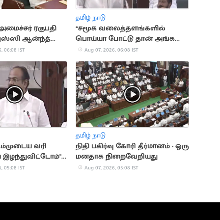
தமிழ் நாடு
அமைச்சர் ரகுபதி
“சமூக வலைத்தளங்களில்
 புஸ்ஸி ஆன்ந்த்
பொய்யா போட்டு தான் அங்க
இருக்கீங்க”.. ரகுபதி பேச்சு
, 06:08 IST
Aug 07, 2026, 06:08 IST
தமிழ் நாடு
நம்முடைய வரி
நிதி பகிர்வு கோரி தீர்மானம் - ஒரு
ழந்துவிட்டோம்"..
மனதாக நிறைவேறியது
ன்னரசு
, 05:08 IST
Aug 07, 2026, 05:08 IST