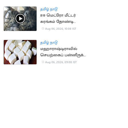
நிறுவனம் வழக்கு
தமிழ் நாடு
819 மெட்ரோ மீட்டர்
சுரங்கம் தோண்டி
நீலகிரி இயந்திரம்
Aug 06, 2026, 10:08 IST
சாதனை
தமிழ் நாடு
மஹாராஷ்டிராவில்
செயற்கைப் பன்னீருக்கு
ஓராண்டு தடை
Aug 06, 2026, 09:08 IST