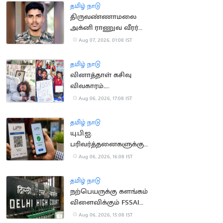
தமிழ் நாடு
திருவண்ணாமலை
அக்னி ராணுவ வீரர்
லடாக்கில் உயிரிழப்பு
Aug 07, 2026, 01:08 IST
தமிழ் நாடு
வினாத்தாள் கசிவு
விவகாரம்..
ஜார்க்கண்டில் 13-வது
Aug 06, 2026, 17:08 IST
நாளாக மாணவர்கள்
உண்ணாவிரதம்
தமிழ் நாடு
யு.பி.ஐ.
பரிவர்த்தனைகளுக்கு
மீண்டும் கட்டணம்?
Aug 06, 2026, 16:08 IST
தமிழ் நாடு
நற்பெயருக்கு களங்கம்
விளைவிக்கும் FSSAI
உத்தரவு: டாபர்
Aug 06, 2026, 15:08 IST