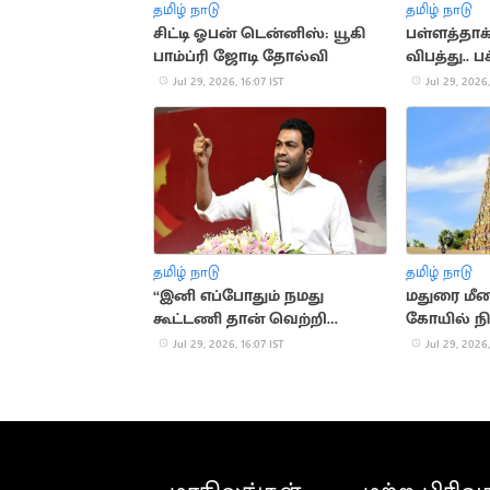
தமிழ் நாடு
தமிழ் நாடு
சிட்டி ஓபன் டென்னிஸ்: யூகி
பள்ளத்தாக்
பாம்ப்ரி ஜோடி தோல்வி
விபத்து.. 
உள்பட 5 பே
Jul 29, 2026, 16:07 IST
Jul 29, 2026,
தமிழ் நாடு
தமிழ் நாடு
“இனி எப்போதும் நமது
மதுரை மீன
கூட்டணி தான் வெற்றி
கோயில் நி
பெறும்”.. அமைச்சர் ஆதவ்
மீது வழக்க
Jul 29, 2026, 16:07 IST
Jul 29, 2026,
அர்ஜுனா