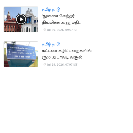
நிறைவேற்றம்
தமிழ் நாடு
"துணை வேந்தர்
நியமிக்க அனுமதி
வேண்டும்”.. தமிழக அரசு
Jul 29, 2026, 09:07 IST
கோரிக்கை
தமிழ் நாடு
கட்டண கழிப்பறைகளில்
ரூ.10 அடாவடி வசூல்
Jul 29, 2026, 07:07 IST