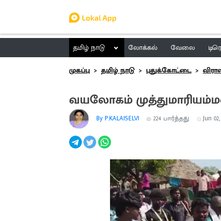
தமிழ் நாடு
லோக்கல்
வேலை
டிர
முகப்பு
தமிழ் நாடு
புதுக்கோட்டை
விர
வயலோகம் முத்துமாரியம்ம
By P.KALAISELVI
224
பார்த்தது
Jun 02,