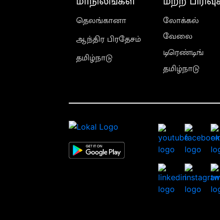
மாநிலங்கள்
மற்ற பிரிவு
தெலங்கானா
லோக்கல்
வேலை
ஆந்திர பிரதேசம்
டிரெண்டிங்
தமிழ்நாடு
தமிழ்நாடு