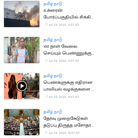
தமிழ் நாடு
உக்ரைன்
போர்ப்பகுதியில் சிக்கிய
இந்திய மாலுமிகளை
Jul 29, 2026, 11:07 IST
பாதுகாப்பாக மீட்க
கோரிக்கை
தமிழ் நாடு
100 நாள் வேலை
செய்யும் பெண்ணுக்கு
ரூ.2.79 கோடி GST
Jul 29, 2026, 11:07 IST
நோட்டீஸ்
தமிழ் நாடு
பெண்களுக்கு எதிரான
பாலியல் வழக்குகளை 2
மாதங்களில் முடிக்க
Jul 29, 2026, 11:07 IST
நீதிமன்றம் உத்தரவு
தமிழ் நாடு
தேர்வு முறைகேடுகள்
தடுப்பு திருத்த மசோதா
மக்களவையில்
Jul 29, 2026, 10:07 IST