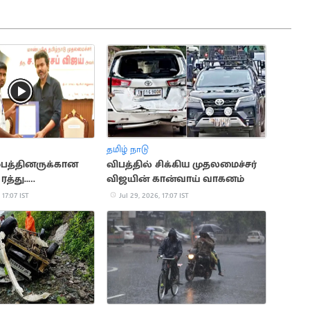
தமிழ் நாடு
ம்பத்தினருக்கான
விபத்தில் சிக்கிய முதலமைச்சர்
த்து..
விஜயின் கான்வாய் வாகனம்
்றத்தில் தமிழக
 17:07 IST
Jul 29, 2026, 17:07 IST