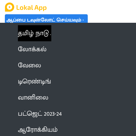
ஆப்பை டவுன்லோட் செய்யவும்
தமிழ் நாடு
லோக்கல்
வேலை
டிரெண்டிங்
வானிலை
பட்ஜெட் 2023-24
ஆரோக்கியம்