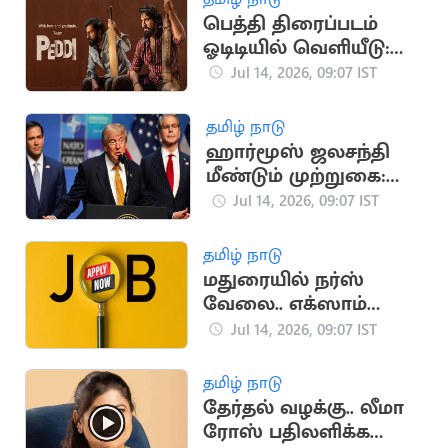
பெத்தி திரைப்படம்
ஓடிடியில் வெளியீடு:
இயக்குநர் புச்சி பாபு
Jul 14, 2026, 09:07 IST
சானா நெகிழ்ச்சி
தமிழ் நாடு
ஹார்மூஸ் ஜலசந்தி
மீண்டும் முற்றுகை:
டிரம்ப் அறிவிப்பால்
Jul 14, 2026, 09:07 IST
பதற்றம்
தமிழ் நாடு
மதுரையில் நர்ஸ்
வேலை.. எக்ஸாம்
கிடையாது
Jul 14, 2026, 09:07 IST
தமிழ் நாடு
தேர்தல் வழக்கு.. லீமா
ரோஸ் பதிலளிக்க