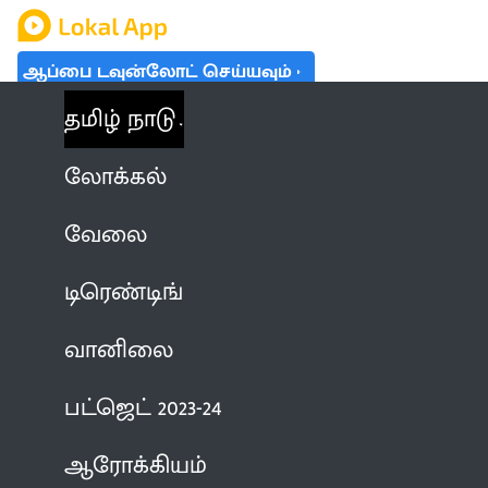
ஆப்பை டவுன்லோட் செய்யவும்
தமிழ் நாடு
லோக்கல்
வேலை
டிரெண்டிங்
வானிலை
பட்ஜெட் 2023-24
ஆரோக்கியம்