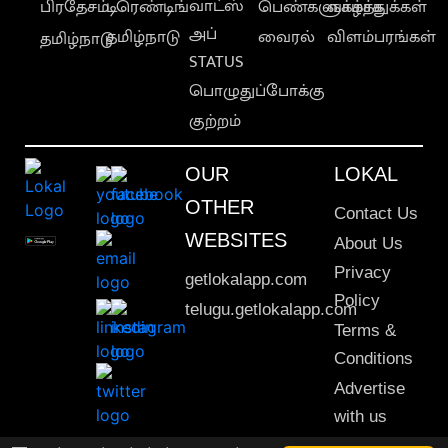
வாட்ஸ்
பிரதேசம்
டிரெண்டிங்
பெண்களுக்காக
வாழ்த்துக்கள்
அப்
தமிழ்நாடு
வைரல்
விளம்பரங்கள்
தமிழ்நாடு
STATUS
பொழுதுப்போக்கு
குற்றம்
OUR
LOKAL
OTHER
Contact Us
WEBSITES
About Us
Privacy
getlokalapp.com
Policy
telugu.getlokalapp.com
Terms &
Conditions
Advertise
with us
Sitemap