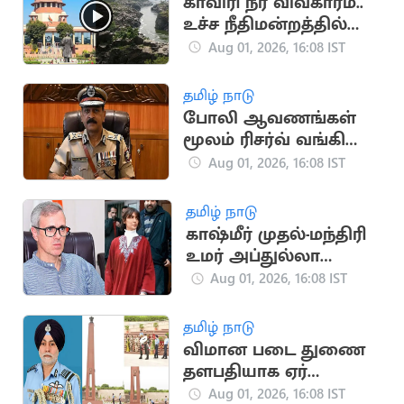
காவிரி நீர் விவகாரம்..
உச்ச நீதிமன்றத்தில்
திமுக அவசர மனு
Aug 01, 2026, 16:08 IST
தமிழ் நாடு
போலி ஆவணங்கள்
மூலம் ரிசர்வ் வங்கி
மோசடி: முக்கிய
Aug 01, 2026, 16:08 IST
குற்றவாளி கைது
தமிழ் நாடு
காஷ்மீர் முதல்-மந்திரி
உமர் அப்துல்லா
தம்பதிக்கு விவாகரத்து:
Aug 01, 2026, 16:08 IST
கோர்ட் ஒப்புதல்
தமிழ் நாடு
விமான படை துணை
தளபதியாக ஏர்
மார்ஷல் தேஜ்பால் சிங்
Aug 01, 2026, 16:08 IST