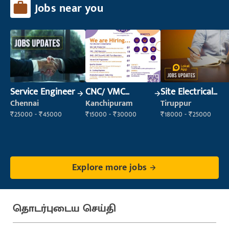
Jobs near you
Service Engineer
CNC/ VMC
Site Electrical
Operator
Engineer
Chennai
Kanchipuram
Tiruppur
₹25000 - ₹45000
₹15000 - ₹30000
₹18000 - ₹25000
Explore more jobs
தொடர்புடைய செய்தி