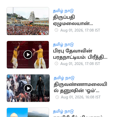
தமிழ் நாடு
திருப்பதி
ஏழுமலையான்
கோயிலில் செப்.15-ல்
Aug 01, 2026, 17:08 IST
வருடாந்திர
பிரம்மோற்சவ விழா
தமிழ் நாடு
தொடக்கம்
பிரபு தேவாவின்
பரதநாட்டியம்: பிரீத்தி
சஞ்சீவின் விமர்சனம்
Aug 01, 2026, 17:08 IST
வைரல்
தமிழ் நாடு
திருவண்ணாமலையி
ல் தனுஷின் ‘ஓம்’
படப்பிடிப்பு: திரண்ட
Aug 01, 2026, 16:08 IST
ரசிகர்கள்
தமிழ் நாடு