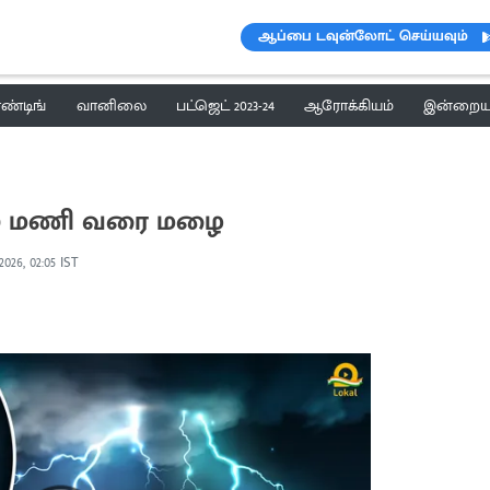
ஆப்பை டவுன்லோட் செய்யவும்
ெண்டிங்
வானிலை
பட்ஜெட் 2023-24
ஆரோக்கியம்
இன்றைய 
 10 மணி வரை மழை
2026, 02:05 IST