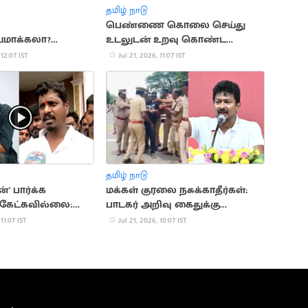
தமிழ் நாடு
பெண்ணை கொலை செய்து
யமாக்கலா?
உடலுடன் உறவு கொண்ட
விக்னேஷ் பேட்டி
சைக்கோ
 12:07 IST
Jul 21, 2026, 11:07 IST
தமிழ் நாடு
' பார்க்க
மக்கள் குரலை நசுக்காதீர்கள்:
 கேட்கவில்லை:
பாடகர் அறிவு கைதுக்கு
விக்னேஷ்
உதயநிதி ஆதங்கம்
 11:07 IST
Jul 21, 2026, 10:07 IST