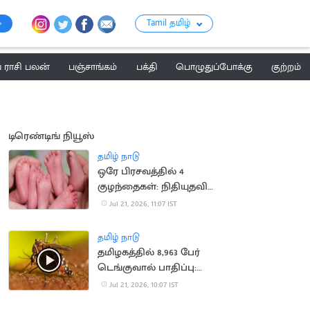
Tamil தமிழ்
ராசி பலன்
பஞ்சாங்கம்
பக்தி
பொழுதுப்போக்கு
குற்றம்
டிரெண்டிங் நியூஸ்
தமிழ் நாடு
ஒரே பிரசவத்தில் 4
குழந்தைகள்: நிதியுதவி
கோரும் ஆஸ்திரேலிய
Jul 21, 2026, 11:07 IST
குடும்பம்
தமிழ் நாடு
தமிழகத்தில் 8,963 பேர்
டெங்குவால் பாதிப்பு:
சுகாதாரத்துறை தகவல்
Jul 21, 2026, 10:07 IST