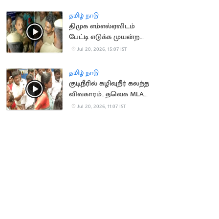
அபாயம்
தமிழ் நாடு
திமுக எம்எல்ஏவிடம்
பேட்டி எடுக்க முயன்ற
செய்தியாளர்களுக்கு
Jul 20, 2026, 15:07 IST
போலீஸ் மிரட்டல்
தமிழ் நாடு
குடிநீரில் கழிவுநீர் கலந்த
விவகாரம்.. தவெக MLA
முன் நடந்த மோதல்
Jul 20, 2026, 11:07 IST