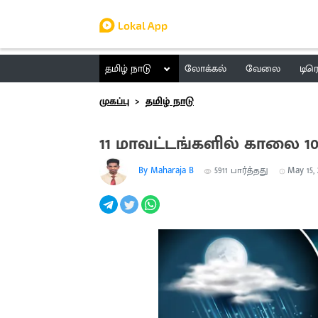
தமிழ் நாடு
லோக்கல்
வேலை
டிர
முகப்பு
தமிழ் நாடு
11 மாவட்டங்களில் காலை
By Maharaja B
5911
பார்த்தது
May 15, 