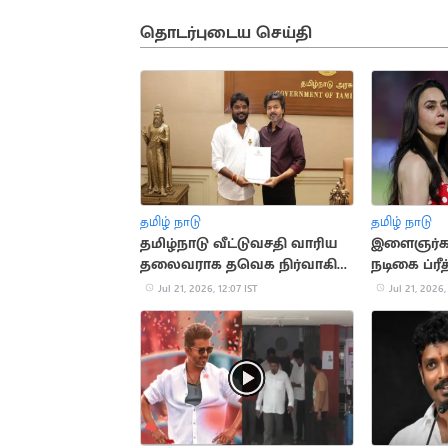
தொடர்புடைய செய்தி
தமிழ் நாடு
தமிழ் நாடு
தமிழ்நாடு வீட்டுவசதி வாரிய
இளைஞர்கள்
தலைவராக தவெக நிர்வாகி
நடிகை ப்ரீ
சிவா நியமனம்
Jul 21, 2026, 12:07 IST
Jul 21, 2026,