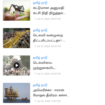
தமிழ் நாடு
கட்டுமான அனுமதி
கட்சி நிதி நிறுத்தம்..
வீடுகள் விலை
Jul 21, 2026, 06:07 IST
குறைகிறது
தமிழ் நாடு
டெல்லி வன்முறை
திட்டமிடப்பட்டதா? -
விசாரணை தீவிரம்
Jul 21, 2026, 05:07 IST
தமிழ் நாடு
டெல்லியை
முற்றுகையிட
விவசாயிகள் ஆயத்தம்
Jul 21, 2026, 03:07 IST
தமிழ் நாடு
அமெரிக்கா - ஈரான்
மோதல் தீவிரம்: கச்சா
எண்ணெய் தட்டுப்பாடு
Jul 20, 2026, 17:07 IST