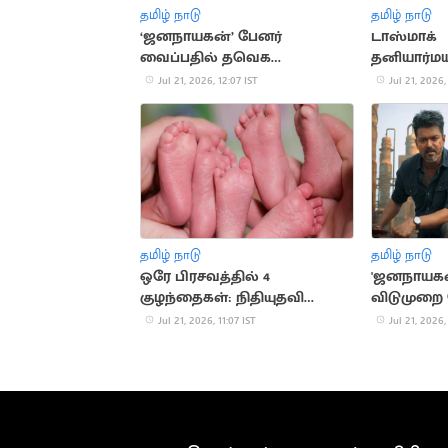
தமிழ் நாடு
தமிழ் நாடு
‘ஜனநாயகன்’ பேனர்
டாஸ்மாக்
வைப்பதில் தவெக
தனியார்ம
நிர்வாகிகள் இடையே மோதல்
அமைச்சர் 
Jul 21, 2026, 12:07 IST
Jul 21, 2026,
தமிழ் நாடு
தமிழ் நாடு
ஒரே பிரசவத்தில் 4
'ஜனநாயகன்
குழந்தைகள்: நிதியுதவி
விடுமுறை
கோரும் ஆஸ்திரேலிய
அமைச்சர் 
Jul 21, 2026, 11:07 IST
Jul 21, 2026,
குடும்பம்