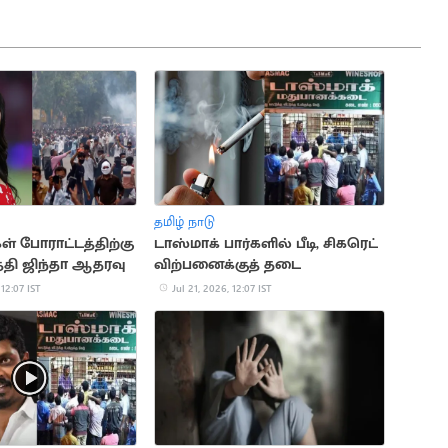
தமிழ் நாடு
 போராட்டத்திற்கு
டாஸ்மாக் பார்களில் பீடி, சிகரெட்
த்தி ஜிந்தா ஆதரவு
விற்பனைக்குத் தடை
 12:07 IST
Jul 21, 2026, 12:07 IST