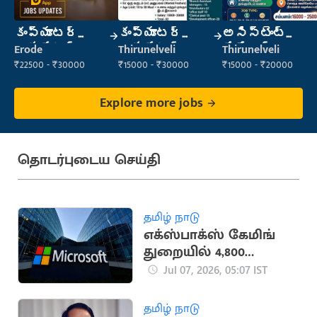
కంప్యూటర్
కంప్యూటర్
అసిస్టెంట్
ఆపరేటర్
ఆపరేటర్
మేనేజర్
Erode
Thirunelveli
Thirunelveli
₹22500 - ₹30000
₹15000 - ₹30000
₹15000 - ₹20000
Explore more jobs
தொடர்புடைய செய்தி
தமிழ் நாடு
எக்ஸ்பாக்ஸ் கேமிங்
துறையில் 4,800
ஊழியர்களை
Jul 07, 2026, 05:07 IST
நீக்குகிறது
மைக்ரோசாப்ட்
தமிழ் நாடு