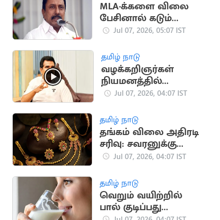
MLA-க்களை விலை
பேசினால் கடும்
தண்டனை:
Jul 07, 2026, 05:07 IST
திமுகவிற்கு
செங்கோட்டையன்
தமிழ் நாடு
எச்சரிக்கை
வழக்கறிஞர்கள்
நியமனத்தில்
முறைகேடா? -
Jul 07, 2026, 04:07 IST
அமைச்சர்
நிர்மல்குமார் விளக்கம்
தமிழ் நாடு
தங்கம் விலை அதிரடி
சரிவு: சவரனுக்கு
ரூ.1,280 குறைந்தது
Jul 07, 2026, 04:07 IST
தமிழ் நாடு
வெறும் வயிற்றில்
பால் குடிப்பது
உடல்நலத்திற்கு தீங்கு
Jul 07, 2026, 04:07 IST