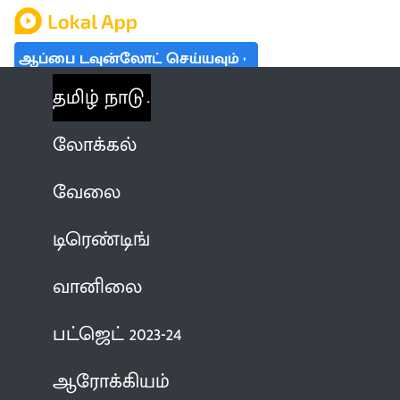
ஆப்பை டவுன்லோட் செய்யவும்
தமிழ் நாடு
லோக்கல்
வேலை
டிரெண்டிங்
வானிலை
பட்ஜெட் 2023-24
ஆரோக்கியம்