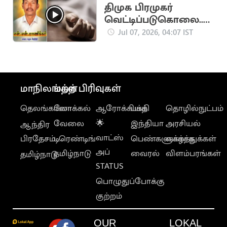
திமுக பிரமுகர்
வெட்டிப்படுகொலை..
மர்ம கும்பல்
Jul 07, 2026, 04:07 IST
வெறிச்செயல்
மாநிலங்கள்
மற்ற பிரிவுகள்
தெலங்கானா
லோக்கல்
ஆரோக்கியம்
பக்தி
தொழில்நுட்பம்
வேலை
🌟
இந்தியா
அரசியல்
ஆந்திர
வாட்ஸ்
பிரதேசம்
டிரெண்டிங்
பெண்களுக்காக
வாழ்த்துக்கள்
அப்
தமிழ்நாடு
வைரல்
விளம்பரங்கள்
தமிழ்நாடு
STATUS
பொழுதுப்போக்கு
குற்றம்
OUR
LOKAL