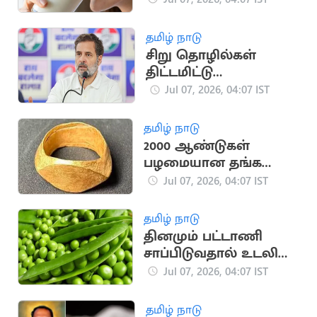
விளைவிக்குமா?
தமிழ் நாடு
சிறு தொழில்கள்
திட்டமிட்டு
நசுக்கப்படுகின்றன:
Jul 07, 2026, 04:07 IST
ராகுல் காந்தி
குற்றச்சாட்டு
தமிழ் நாடு
2000 ஆண்டுகள்
பழமையான தங்க
மோதிரங்கள்
Jul 07, 2026, 04:07 IST
கண்டுபிடிப்பு:
பண்டைய வணிக
தமிழ் நாடு
உறவுக்கு சாட்சி
தினமும் பட்டாணி
சாப்பிடுவதால் உடலில்
ஏற்படும் அற்புத
Jul 07, 2026, 04:07 IST
மாற்றங்கள்
தமிழ் நாடு