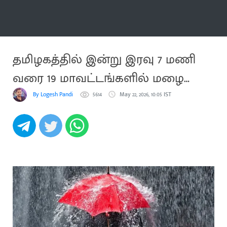
மேலும்
தமிழகத்தில் இன்று இரவு 7 மணி
வரை 19 மாவட்டங்களில் மழை
கொட்டும்
By Logesh Pandi
5614
May 22, 2026, 10:05 IST