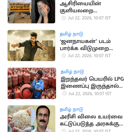
ஆசிரியையின்
குளியலறை
வீடியோவை வைத்து
Jul 22, 2026, 10:07 IST
மிரட்டிய இருவர் மீது
வழக்கு
தமிழ் நாடு
‘ஜனநாயகன்’ படம்
பார்க்க விடுமுறை
அறிவித்த தமிழக
Jul 22, 2026, 10:07 IST
நிறுவனம்
தமிழ் நாடு
இறந்தவர் பெயரில் LPG
இணைப்பு இருந்தால்
சிலிண்டர் விநியோகம்
Jul 22, 2026, 10:07 IST
நிறுத்தம்
தமிழ் நாடு
அரிசி விலை உயர்வை
கட்டுப்படுத்த அரசுக்கு
அன்புமணி ராமதாஸ்
Jul 22, 2026, 10:07 IST