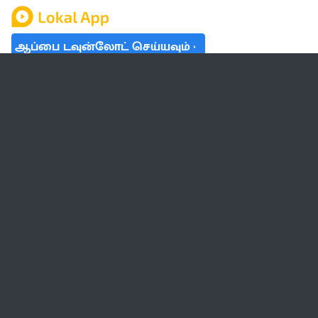
ஆப்பை டவுன்லோட் செய்யவும்
தமிழ் நாடு
லோக்கல்
வேலை
டிரெண்டிங்
வானிலை
பட்ஜெட் 2023-24
ஆரோக்கியம்