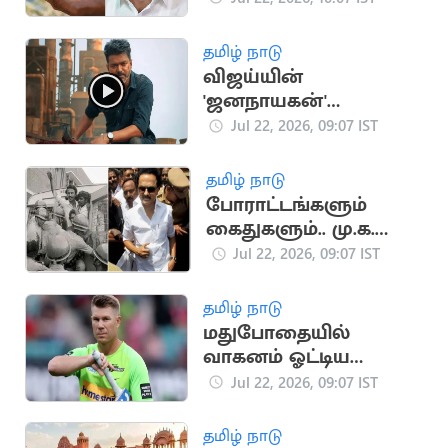
கோரிக்கை
தமிழ் நாடு
விஜய்யின்
'ஜனநாயகன்'
படத்திற்கு
Jul 22, 2026, 09:07 IST
புதுச்சேரியில் சிறப்பு
காட்சிக்கு அனுமதி
தமிழ் நாடு
போராட்டங்களும்
கைதுகளும்.. மு.க.
ஸ்டாலினின் அரசியல்
Jul 22, 2026, 09:07 IST
வரலாறு
தமிழ் நாடு
மதுபோதையில்
வாகனம் ஓட்டிய
டேவிட் வார்னருக்கு
Jul 22, 2026, 09:07 IST
சிறை தண்டனை
தமிழ் நாடு