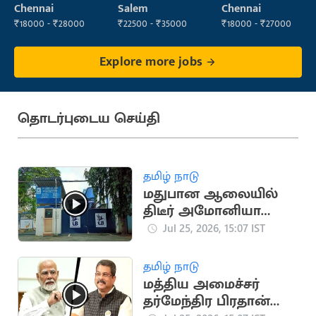
Operator
Operator
Operator
Chennai
Salem
Chennai
₹18000 - ₹28000
₹22500 - ₹35000
₹18000 - ₹27000
Explore more jobs
தொடர்புடைய செய்தி
தமிழ் நாடு
மதுபான ஆலையில்
திடீர் அமோனியா
வாயு கசிவு
Jul 25, 2026, 15:07 IST
தமிழ் நாடு
மத்திய அமைச்சர்
தர்மேந்திர பிரதான்