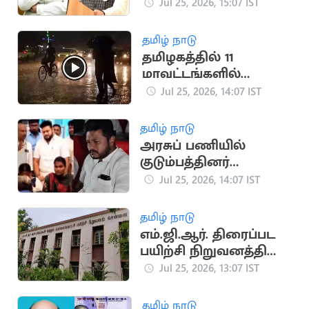
ராஜினாமா
Jul 25, 2026, 15:07 IST
தமிழ் நாடு
தமிழகத்தில் 11
மாவட்டங்களில்
கனமழை எச்சரிக்கை
Jul 25, 2026, 14:07 IST
தமிழ் நாடு
அரசுப் பணியில்
குடும்பத்தினர்
தலையீடு.. தவெக
Jul 25, 2026, 14:07 IST
அமைச்சருக்கு சிக்கல்
தமிழ் நாடு
எம்.ஜி.ஆர். திரைப்பட
பயிற்சி நிறுவனத்தில்
மாணவர் சேர்க்கை
Jul 25, 2026, 13:07 IST
தமிழ் நாடு