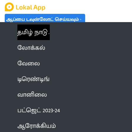
ஆப்பை டவுன்லோட் செய்யவும்
தமிழ் நாடு
லோக்கல்
வேலை
டிரெண்டிங்
வானிலை
பட்ஜெட் 2023-24
ஆரோக்கியம்