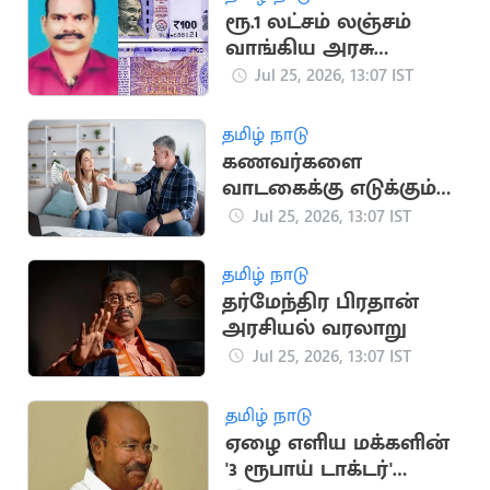
ரூ.1 லட்சம் லஞ்சம்
வாங்கிய அரசு
அலுவலர் சிறையில்
Jul 25, 2026, 13:07 IST
அடைப்பு
தமிழ் நாடு
கணவர்களை
வாடகைக்கு எடுக்கும்
பெண்கள்: விசித்திரம்
Jul 25, 2026, 13:07 IST
தமிழ் நாடு
தர்மேந்திர பிரதான்
அரசியல் வரலாறு
Jul 25, 2026, 13:07 IST
தமிழ் நாடு
ஏழை எளிய மக்களின்
'3 ரூபாய் டாக்டர்'