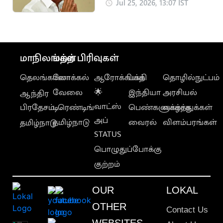
ராமதாஸ்
Jul 25, 2026, 13:07 IST
மாநிலங்கள்
மற்ற பிரிவுகள்
தெலங்கானா
லோக்கல்
ஆரோக்கியம்
பக்தி
தொழில்நுட்பம்
வேலை
🌟
இந்தியா
அரசியல்
ஆந்திர
வாட்ஸ்
பிரதேசம்
டிரெண்டிங்
பெண்களுக்காக
வாழ்த்துக்கள்
அப்
தமிழ்நாடு
வைரல்
விளம்பரங்கள்
தமிழ்நாடு
STATUS
பொழுதுப்போக்கு
குற்றம்
OUR
LOKAL
OTHER
Contact Us