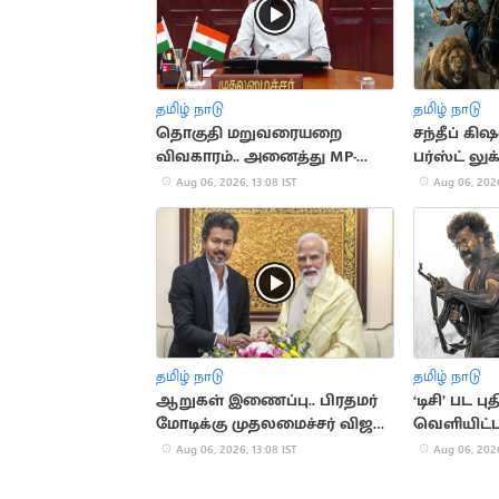
தமிழ் நாடு
தமிழ் நாடு
தொகுதி மறுவரையறை
சந்தீப் கி
விவகாரம்.. அனைத்து MP-
பர்ஸ்ட் லு
க்களுக்கும் CM விஜய்
Aug 06, 2026, 13:08 IST
Aug 06, 2026
அழைப்பு
தமிழ் நாடு
தமிழ் நாடு
ஆறுகள் இணைப்பு.. பிரதமர்
‘டிசி’ பட
மோடிக்கு முதலமைச்சர் விஜய்
வெளியிட்ட
கடிதம்
Aug 06, 2026, 13:08 IST
Aug 06, 2026