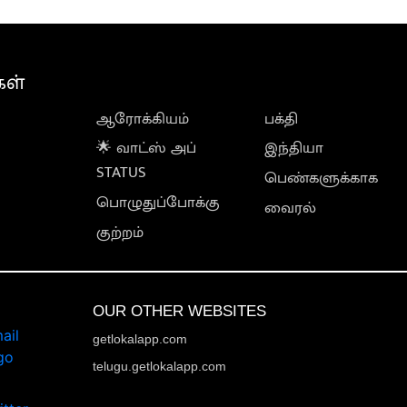
கள்
ஆரோக்கியம்
பக்தி
🌟 வாட்ஸ் அப்
இந்தியா
STATUS
பெண்களுக்காக
பொழுதுப்போக்கு
வைரல்
குற்றம்
OUR OTHER WEBSITES
getlokalapp.com
telugu.getlokalapp.com