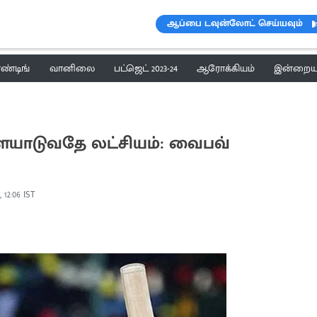
ஆப்பை டவுன்லோட் செய்யவும்
ெண்டிங்
வானிலை
பட்ஜெட் 2023-24
ஆரோக்கியம்
இன்றைய 
ிளையாடுவதே லட்சியம்: வைபவ்
, 12:06 IST