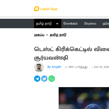
தமிழ் நாடு
லோக்கல்
வேலை
டிர
முகப்பு
தமிழ் நாடு
டெஸ்ட் கிரிக்கெட்டில் வ
சூர்யவன்ஷி
By Amjath
3893
பார்த்தது
Jun 03, 2026