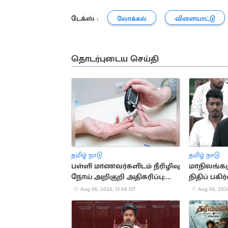
டேக்ஸ் :
லோக்கல்
விளையாட்டு
தொடர்புடைய செய்தி
தமிழ் நாடு
தமிழ் நாடு
பள்ளி மாணவர்களிடம் நீரிழிவு
மாநிலங்க
நோய் அறிகுறி அதிகரிப்பு:
நிதிப் பகிர
அதிர்ச்சி தகவல்
சட்டப்பேர
Aug 06, 2026, 13:08 IST
Aug 06, 2026
தீர்மானம்