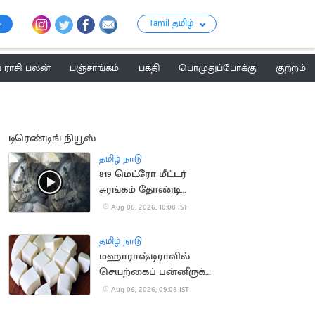
Tamil தமிழ்
ராசி பலன்
பஞ்சாங்கம்
பக்தி
பொழுதுப்போக்கு
குற்றம்
டிரெண்டிங் நியூஸ்
தமிழ் நாடு
819 மெட்ரோ மீட்டர்
சுரங்கம் தோண்டி
நீலகிரி இயந்திரம்
Aug 06, 2026, 10:08 IST
சாதனை
தமிழ் நாடு
மஹாராஷ்டிராவில்
செயற்கைப் பன்னீருக்கு
ஓராண்டு தடை
Aug 06, 2026, 09:08 IST