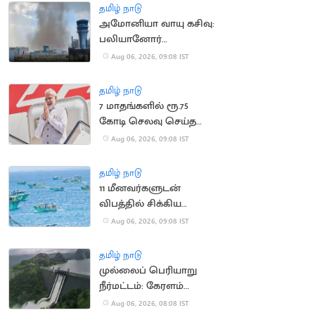
தமிழ் நாடு
அமோனியா வாயு கசிவு:
பலியானோர்
குடும்பங்களுக்கு ரூ.10
Aug 06, 2026, 09:08 IST
லட்சம் இழப்பீடு
தமிழ் நாடு
7 மாதங்களில் ரூ.75
கோடி செலவு செய்த
பிரதமர் மோடி
Aug 06, 2026, 09:08 IST
தமிழ் நாடு
11 மீனவர்களுடன்
விபத்தில் சிக்கிய
இந்திய மீனவர்களின்
Aug 06, 2026, 09:08 IST
படகு
தமிழ் நாடு
முல்லைப் பெரியாறு
நீர்மட்டம்: கேரளம்
அமைச்சர் எச்சரிக்கை
Aug 06, 2026, 08:08 IST