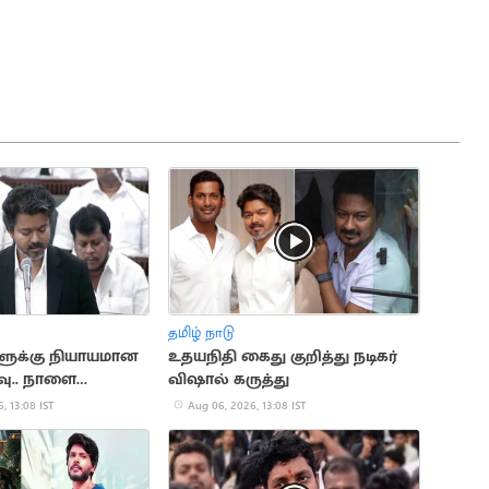
தமிழ் நாடு
ளுக்கு நியாயமான
உதயநிதி கைது குறித்து நடிகர்
்வு.. நாளை
விஷால் கருத்து
வையில் தனித்
, 13:08 IST
Aug 06, 2026, 13:08 IST