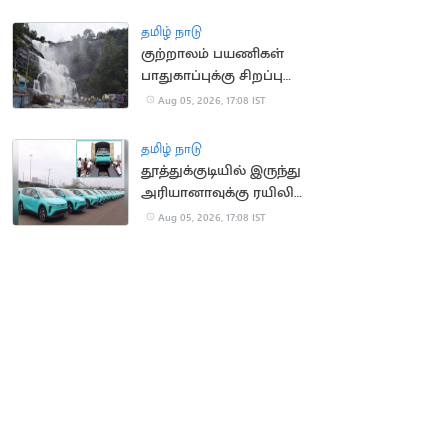
தமிழ் நாடு
குற்றாலம் பயணிகள்
பாதுகாப்புக்கு சிறப்பு
கண்காணிப்பு குழு
Aug 05, 2026, 17:08 IST
அமைக்க உத்தரவு
தமிழ் நாடு
தூத்துக்குடியில் இருந்து
அரியானாவுக்கு ரயிலில்
செல்லும் மின்சார
Aug 05, 2026, 17:08 IST
கார்கள்