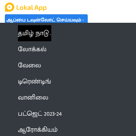
ஆப்பை டவுன்லோட் செய்யவும்
தமிழ் நாடு
லோக்கல்
வேலை
டிரெண்டிங்
வானிலை
பட்ஜெட் 2023-24
ஆரோக்கியம்