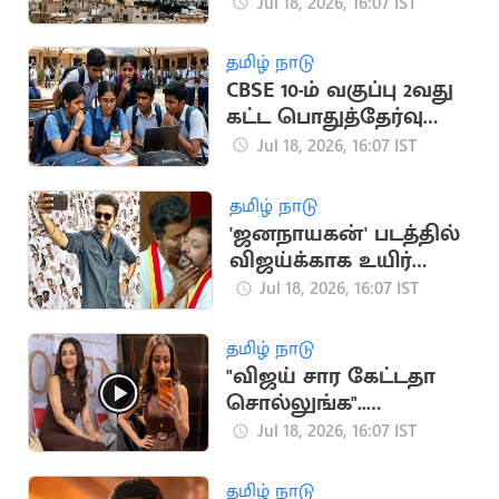
பதிலடி தாக்குதல்
Jul 18, 2026, 16:07 IST
தமிழ் நாடு
CBSE 10-ம் வகுப்பு 2வது
கட்ட பொதுத்தேர்வு
முடிவுகள்
Jul 18, 2026, 16:07 IST
வெளியானது
தமிழ் நாடு
'ஜனநாயகன்' படத்தில்
விஜய்க்காக உயிர்
கொடுக்கும் நண்பன்
Jul 18, 2026, 16:07 IST
நான்”.. அமைச்சர்
ஸ்ரீநாத்
தமிழ் நாடு
"விஜய் சார கேட்டதா
சொல்லுங்க"..
திரிஷாவை நோக்கி
Jul 18, 2026, 16:07 IST
குரல் எழுப்பிய
ரசிகர்கள்
தமிழ் நாடு