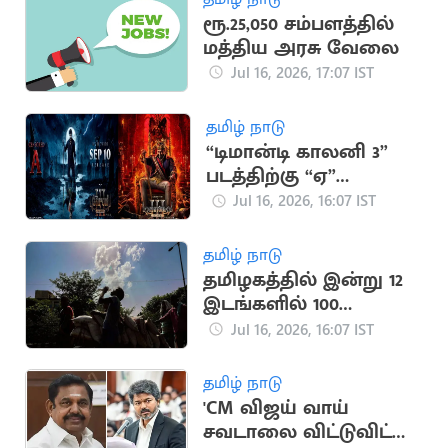
ரூ.25,050 சம்பளத்தில்
மத்திய அரசு வேலை
Jul 16, 2026, 17:07 IST
தமிழ் நாடு
“டிமான்டி காலனி 3”
படத்திற்கு “ஏ”
சான்றிதழ் வழங்கிய
Jul 16, 2026, 16:07 IST
தணிக்கை வாரியம்
தமிழ் நாடு
தமிழகத்தில் இன்று 12
இடங்களில் 100
டிகிரியை தாண்டிய
Jul 16, 2026, 16:07 IST
வெப்பம்
தமிழ் நாடு
'CM விஜய் வாய்
சவடாலை விட்டுவிட்டு