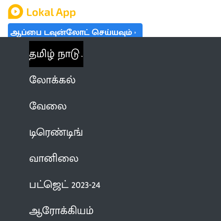
ஆப்பை டவுன்லோட் செய்யவும்
தமிழ் நாடு
லோக்கல்
வேலை
டிரெண்டிங்
வானிலை
பட்ஜெட் 2023-24
ஆரோக்கியம்