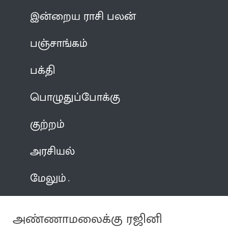
இன்றைய ராசி பலன்
பஞ்சாங்கம்
பக்தி
பொழுதுப்போக்கு
குற்றம்
அரசியல்
மேலும்
அண்ணாமலைக்கு ரஜினி