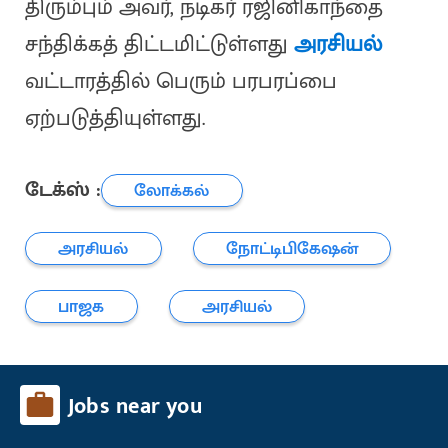
திரும்பும் அவர், நடிகர் ரஜினிகாந்தை
சந்திக்கத் திட்டமிட்டுள்ளது
அரசியல்
வட்டாரத்தில் பெரும் பரபரப்பை
ஏற்படுத்தியுள்ளது.
டேக்ஸ் :
லோக்கல்
அரசியல்
நோட்டிபிகேஷன்
பாஜக
அரசியல்
Jobs near you