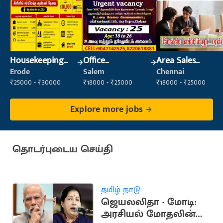
Housekeeping
Office
Area Sales
Staff
Maintenance
Executive
Erode
Salem
Chennai
(Housekeeping)
Staff
₹25000 - ₹30000
₹18000 - ₹25000
₹18000 - ₹25000
Explore more jobs
தொடர்புடைய செய்தி
தமிழ் நாடு
ஜெயலலிதா - மோடி:
அரசியல் மோதலின்