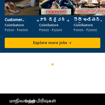
Customer
కార్ డ్రైవర్
సౌత్ ఇండియన్
Support Officer
కుక్
Coimbatore
Coimbatore
Coimbatore
₹12500 - ₹40000
₹15000 - ₹22000
₹15000 - ₹20000
Explore more jobs
மாநிலங்கள்
மற்ற பிரிவுகள்