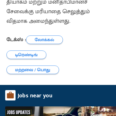
தியாகம் மற்றும் மனிதாபிமானச்
சேவைக்கு மரியாதை செலுத்தும்
விதமாக அமைந்துள்ளது.
டேக்ஸ் :
லோக்கல்
டிரெண்டிங்
மற்றவை / பொது
Jobs near you