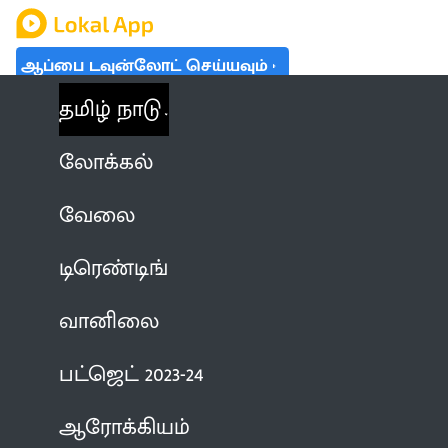
ஆப்பை டவுன்லோட் செய்யவும்
தமிழ் நாடு
லோக்கல்
வேலை
டிரெண்டிங்
வானிலை
பட்ஜெட் 2023-24
ஆரோக்கியம்