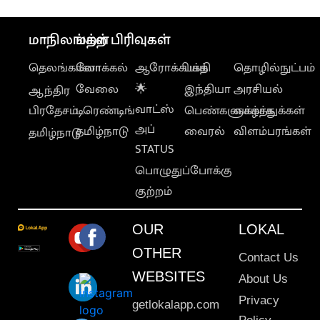
மாநிலங்கள்
மற்ற பிரிவுகள்
தெலங்கானா
லோக்கல்
ஆரோக்கியம்
பக்தி
தொழில்நுட்பம்
வேலை
🌟
இந்தியா
அரசியல்
ஆந்திர
வாட்ஸ்
பிரதேசம்
டிரெண்டிங்
பெண்களுக்காக
வாழ்த்துக்கள்
அப்
தமிழ்நாடு
வைரல்
விளம்பரங்கள்
தமிழ்நாடு
STATUS
பொழுதுப்போக்கு
குற்றம்
OUR
LOKAL
OTHER
Contact Us
WEBSITES
About Us
Privacy
getlokalapp.com
Policy