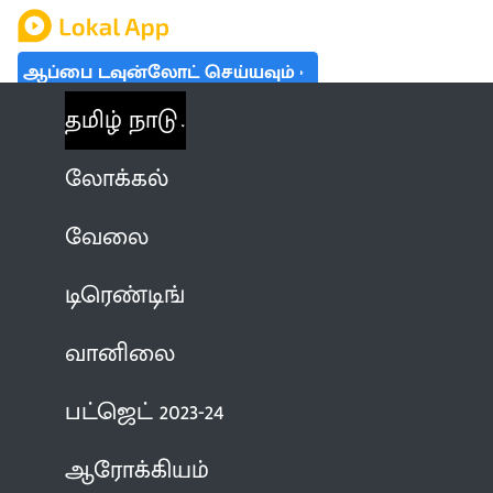
ஆப்பை டவுன்லோட் செய்யவும்
தமிழ் நாடு
லோக்கல்
வேலை
டிரெண்டிங்
வானிலை
பட்ஜெட் 2023-24
ஆரோக்கியம்