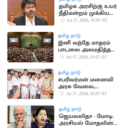
தமிழக அரசிற்கு உயர்
நீதிமன்றம் முக்கிய
அறிவுறுத்தல்
Jul 17, 2026, 01:07 IST
தமிழ் நாடு
இனி வந்தே மாதரம்
பாடலை அவமதித்தல்
தண்டனை நிச்சயம்
Jul 17, 2026, 01:07 IST
தமிழ் நாடு
சபரிவர்மன் மனைவி
அரசு வேலை,
நிவாரணத்தை ஏற்க
Jul 17, 2026, 01:07 IST
மறுப்பு: அமைச்சர்கள்
ஏமாற்றத்துடன்
தமிழ் நாடு
திரும்பினர்
ஜெயலலிதா - மோடி:
அரசியல் மோதலின்