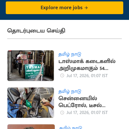
Explore more jobs
தொடர்புடைய செய்தி
தமிழ் நாடு
டாஸ்மாக் கடைகளில்
அறிமுகமாகும் 54
புதிய பிராண்ட் மது
Jul 17, 2026, 01:07 IST
வகைகள்
தமிழ் நாடு
சென்னையில்
பெட்ரோல், டீசல்
விலையில் மாற்றம்
Jul 17, 2026, 01:07 IST
இல்லை
தமிழ் நாடு