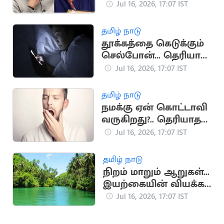
முக்கிய தருணங்கள்
Jul 16, 2026, 17:07 IST
தமிழ் நாடு
தூக்கத்தை கெடுக்கும்
செல்போன்... தெரியாத
ஆபத்துகள்
Jul 16, 2026, 17:07 IST
தமிழ் நாடு
நமக்கு ஏன் கொட்டாவி
வருகிறது?.. தெரியாத
சுவாரஸ்ய
Jul 16, 2026, 17:07 IST
காரணங்கள்
தமிழ் நாடு
நிறம் மாறும் ஆறுகள்...
இயற்கையின் வியக்க
வைக்கும்
Jul 16, 2026, 17:07 IST
அதிசயங்கள்!