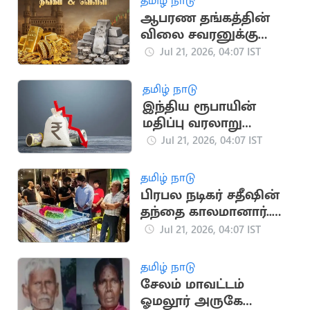
தமிழ் நாடு
ஆபரண தங்கத்தின்
விலை சவரனுக்கு
ரூ.560 உயர்ந்து
Jul 21, 2026, 04:07 IST
தமிழ் நாடு
இந்திய ரூபாயின்
மதிப்பு வரலாறு
காணாத வீழ்ச்சி
Jul 21, 2026, 04:07 IST
தமிழ் நாடு
பிரபல நடிகர் சதீஷின்
தந்தை காலமானார்..
உருக்கமான அஞ்சலி
Jul 21, 2026, 04:07 IST
தமிழ் நாடு
சேலம் மாவட்டம்
ஓமலூர் அருகே