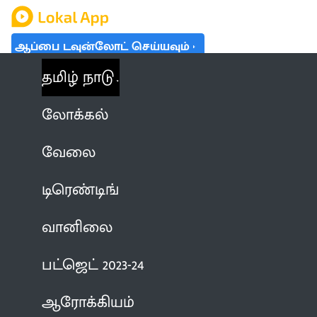
ஆப்பை டவுன்லோட் செய்யவும்
தமிழ் நாடு
லோக்கல்
வேலை
டிரெண்டிங்
வானிலை
பட்ஜெட் 2023-24
ஆரோக்கியம்