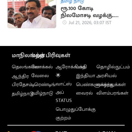
தமிழ் நாடு
ரூ.100 கோடி
நிலமோசடி வழக்கு..
எம்.ஆர்.விஜயபாசகர்
Jul 21, 2026, 03:07 IST
மீண்டும் ஆஜராக
உத்தரவு
மாநிலங்கள்
மற்ற பிரிவுகள்
தெலங்கானா
லோக்கல்
ஆரோக்கியம்
பக்தி
தொழில்நுட்பம்
வேலை
🌟
இந்தியா
அரசியல்
ஆந்திர
வாட்ஸ்
பிரதேசம்
டிரெண்டிங்
பெண்களுக்காக
வாழ்த்துக்கள்
அப்
தமிழ்நாடு
வைரல்
விளம்பரங்கள்
தமிழ்நாடு
STATUS
பொழுதுப்போக்கு
குற்றம்