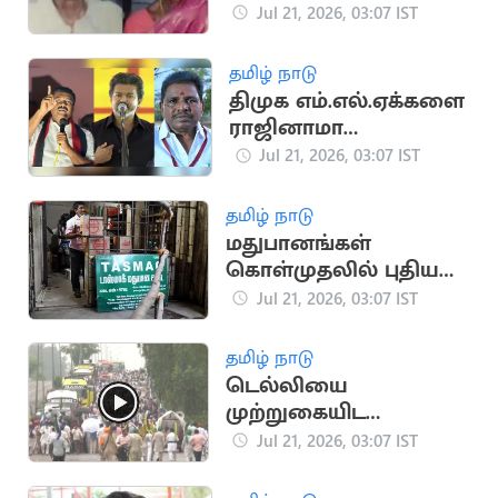
வயதான தம்பதி
Jul 21, 2026, 03:07 IST
அடித்துக் கொலை
தமிழ் நாடு
திமுக எம்.எல்.ஏக்களை
ராஜினாமா
செய்யச்சொல்லி
Jul 21, 2026, 03:07 IST
மிரட்டல்..? பரபரப்பு
தமிழ் நாடு
மதுபானங்கள்
கொள்முதலில் புதிய
நடைமுறை -
Jul 21, 2026, 03:07 IST
‘டாஸ்மாக்' நிர்வாகம்
அதிரடி
தமிழ் நாடு
டெல்லியை
முற்றுகையிட
விவசாயிகள் ஆயத்தம்
Jul 21, 2026, 03:07 IST