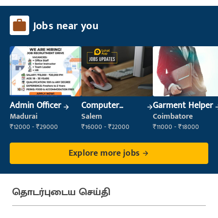
Jobs near you
Admin Officer
Computer
Garment Helper
Operator
Madurai
Salem
Coimbatore
₹12000 - ₹29000
₹16000 - ₹22000
₹11000 - ₹18000
Explore more jobs
தொடர்புடைய செய்தி