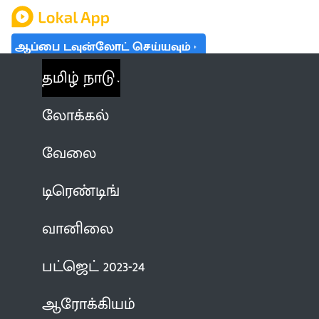
ஆப்பை டவுன்லோட் செய்யவும்
தமிழ் நாடு
லோக்கல்
வேலை
டிரெண்டிங்
வானிலை
பட்ஜெட் 2023-24
ஆரோக்கியம்