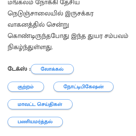
மங்கலம் நோக்கி தேசிய
நெடுஞ்சாலையில் இருசக்கர
வாகனத்தில் சென்று
கொண்டிருந்தபோது இந்த துயர சம்பவம்
நிகழ்ந்துள்ளது.
டேக்ஸ் :
லோக்கல்
குற்றம்
நோட்டிபிகேஷன்
மாவட்ட செய்திகள்
பணியமர்த்தல்