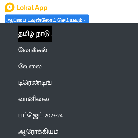
ஆப்பை டவுன்லோட் செய்யவும்
தமிழ் நாடு
லோக்கல்
வேலை
டிரெண்டிங்
வானிலை
பட்ஜெட் 2023-24
ஆரோக்கியம்