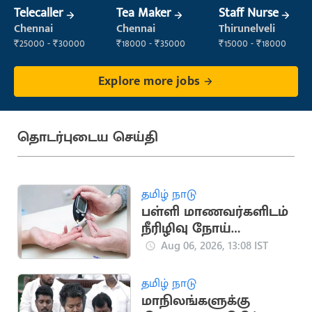
Telecaller
Tea Maker
Staff Nurse
Chennai
Chennai
Thirunelveli
₹25000 - ₹30000
₹18000 - ₹35000
₹15000 - ₹18000
Explore more jobs
தொடர்புடைய செய்தி
தமிழ் நாடு
பள்ளி மாணவர்களிடம்
நீரிழிவு நோய்
அறிகுறி அதிகரிப்பு:
Aug 06, 2026, 13:08 IST
அதிர்ச்சி தகவல்
தமிழ் நாடு
மாநிலங்களுக்கு