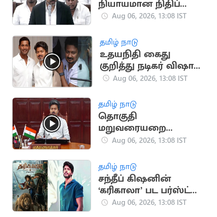
நியாயமான நிதிப்
பகிர்வு.. நாளை
Aug 06, 2026, 13:08 IST
சட்டப்பேரவையில்
தனித் தீர்மானம்
தமிழ் நாடு
உதயநிதி கைது
குறித்து நடிகர் விஷால்
கருத்து
Aug 06, 2026, 13:08 IST
தமிழ் நாடு
தொகுதி
மறுவரையறை
விவகாரம்.. அனைத்து
Aug 06, 2026, 13:08 IST
MP-க்களுக்கும் CM
விஜய் அழைப்பு
தமிழ் நாடு
சந்தீப் கிஷனின்
‘கரிகாலா’ பட பர்ஸ்ட்
லுக் வெளியீடு
Aug 06, 2026, 13:08 IST