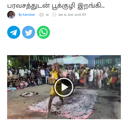
பரவசத்துடன் பூக்குழி இறங்கி
நேர்த்தி கடன்
By kaviston
62
Jun 10, 2025, 02:06 IST