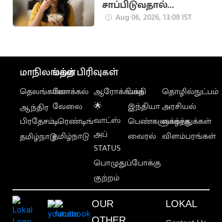
சாப்பிடுவதால்
கிடைக்கும்
Aug 06, 2026, 13:08 IST
ஆரோக்கிய
நன்மைகள்
மாநிலங்கள்
மற்ற பிரிவுகள்
தெலங்கானா
லோக்கல்
ஆரோக்கியம்
பக்தி
தொழில்நுட்பம்
வேலை
🌟
இந்தியா
அரசியல்
ஆந்திர
வாட்ஸ்
பிரதேசம்
டிரெண்டிங்
பெண்களுக்காக
வாழ்த்துக்கள்
அப்
தமிழ்நாடு
வைரல்
விளம்பரங்கள்
தமிழ்நாடு
STATUS
பொழுதுப்போக்கு
குற்றம்
OUR
LOKAL
OTHER