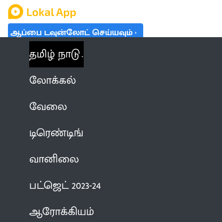
ஆப்பை டவுன்லோட் செய்யவும்
தமிழ் நாடு
லோக்கல்
வேலை
டிரெண்டிங்
வானிலை
பட்ஜெட் 2023-24
ஆரோக்கியம்