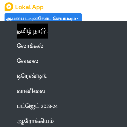
ஆப்பை டவுன்லோட் செய்யவும்
தமிழ் நாடு
லோக்கல்
வேலை
டிரெண்டிங்
வானிலை
பட்ஜெட் 2023-24
ஆரோக்கியம்