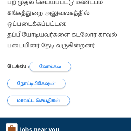
பறிமுதல் செய்யப்பட்டு மண்டபம்
சுங்கத்துறை அலுவலகத்தில்
ஒப்படைக்கப்பட்டன.
தப்பியோடியவர்களை கடலோர காவல்
படையினர் தேடி வருகின்றனர்.
டேக்ஸ் :
லோக்கல்
நோட்டிபிகேஷன்
மாவட்ட செய்திகள்
Jobs near you