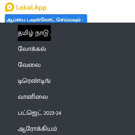
ஆப்பை டவுன்லோட் செய்யவும்
தமிழ் நாடு
லோக்கல்
வேலை
டிரெண்டிங்
வானிலை
பட்ஜெட் 2023-24
ஆரோக்கியம்