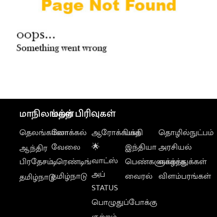
மாநிலங்கள்
மற்ற பிரிவுகள்
தெலங்கானா
லோக்கல்
ஆரோக்கியம்
பக்தி
தொழில்நுட்பம்
வேலை
🌟
இந்தியா
அரசியல்
ஆந்திர
வாட்ஸ்
பிரதேசம்
டிரெண்டிங்
பெண்களுக்காக
வாழ்த்துக்கள்
அப்
தமிழ்நாடு
வைரல்
விளம்பரங்கள்
தமிழ்நாடு
STATUS
பொழுதுப்போக்கு
குற்றம்