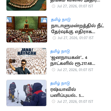
தங்கம் விலை அதிரடி
உயர்வு
Jul 27, 2026, 01:07 IST
தமிழ் நாடு
நாடாளுமன்றத்தில் நீட்
தேர்வுக்கு எதிராக
குரல் கொடுக்க
Jul 27, 2026, 01:07 IST
எதிர்க்கட்சிகள் முடிவு
தமிழ் நாடு
‘ஜனநாயகன்’.. 4
நாட்களில் ரூ.217.48
கோடி வசூல்
Jul 27, 2026, 01:07 IST
தமிழ் நாடு
ரஷ்யாவில்
பனிப்புயல்.. 5
மலையேற்ற வீரர்கள்
Jul 27, 2026, 01:07 IST
உயிரிழப்பு