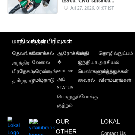
டீசல், CNG விலை
நிலவரம்
Jul 27, 2026, 01:07 IST
மாநிலங்கள்
மற்ற பிரிவுகள்
தெலங்கானா
லோக்கல்
ஆரோக்கியம்
பக்தி
தொழில்நுட்பம்
வேலை
🌟
இந்தியா
அரசியல்
ஆந்திர
வாட்ஸ்
பிரதேசம்
டிரெண்டிங்
பெண்களுக்காக
வாழ்த்துக்கள்
அப்
தமிழ்நாடு
வைரல்
விளம்பரங்கள்
தமிழ்நாடு
STATUS
பொழுதுப்போக்கு
குற்றம்
OUR
LOKAL
OTHER
Contact Us