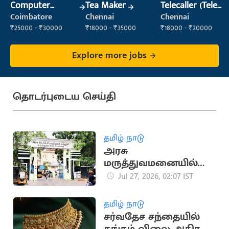
Computer
Tea Maker
Telecaller (Tele
Operator
Sales)
Coimbatore
Chennai
Chennai
₹25000 - ₹30000
₹18000 - ₹35000
₹18000 - ₹20000
Explore more jobs
தொடர்புடைய செய்தி
தமிழ் நாடு
அரசு
மருத்துவமனையில்
சடலங்களை மாற்றி
Jul 27, 2026, 02:07 IST
கொடுத்ததால்
உறவினர்கள் அதிர்ச்சி
தமிழ் நாடு
சர்வதேச சந்தையில்