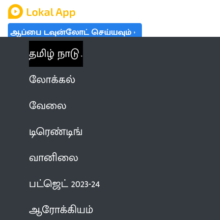
ஆப்பை டவுன்லோட் செய்யவும்
தமிழ் நாடு
லோக்கல்
வேலை
டிரெண்டிங்
வானிலை
பட்ஜெட் 2023-24
ஆரோக்கியம்