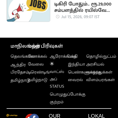
அறிவிப்பு
டிகிரி போதும்.. ரூ.29,000
சம்பளத்தில் ரயில்வே
வாரியத்தில் வேலை
Jul 15, 2026, 09:07 IST
மாநிலங்கள்
மற்ற பிரிவுகள்
தெலங்கானா
லோக்கல்
ஆரோக்கியம்
பக்தி
தொழில்நுட்பம்
வேலை
🌟
இந்தியா
அரசியல்
ஆந்திர
வாட்ஸ்
பிரதேசம்
டிரெண்டிங்
பெண்களுக்காக
வாழ்த்துக்கள்
அப்
தமிழ்நாடு
வைரல்
விளம்பரங்கள்
தமிழ்நாடு
STATUS
பொழுதுப்போக்கு
குற்றம்
OUR
LOKAL