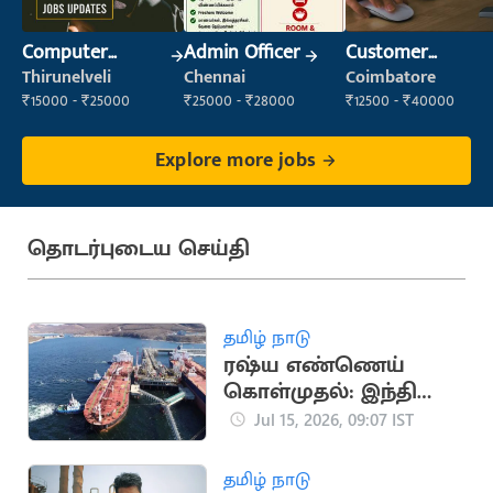
Computer
Admin Officer
Customer
Operator
Support Officer
Thirunelveli
Chennai
Coimbatore
₹15000 - ₹25000
₹25000 - ₹28000
₹12500 - ₹40000
Explore more jobs
தொடர்புடைய செய்தி
தமிழ் நாடு
ரஷ்ய எண்ணெய்
கொள்முதல்: இந்தியா
மீது கூடுதல் வரி
Jul 15, 2026, 09:07 IST
மசோதா
தமிழ் நாடு