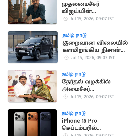
முதலமைச்சர்
விஜய்யின்
'ஜனநாயகன்' ரிலீஸ்
Jul 15, 2026, 09:07 IST
தேதி அறிவிப்பு
தமிழ் நாடு
குறைவான விலையில்
களமிறங்கிய நிசான்
நிறுவன கார்
Jul 15, 2026, 09:07 IST
தமிழ் நாடு
தேர்தல் வழக்கில்
அமைச்சர்
செங்கோட்டையனுக்கு
Jul 15, 2026, 09:07 IST
உயர்நீதிமன்றம்
நோட்டீஸ்
தமிழ் நாடு
iPhone 18 Pro
செப்டம்பரில்
அறிமுகமாக வாய்ப்பு
Jul 15, 2026, 09:07 IST