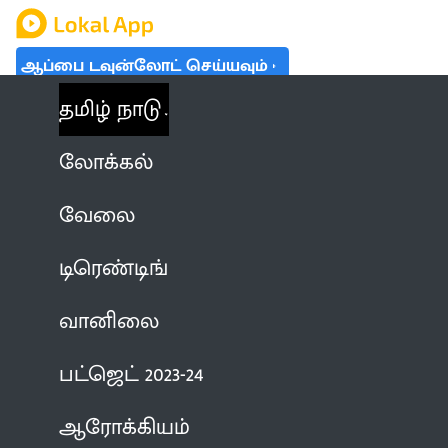
ஆப்பை டவுன்லோட் செய்யவும்
தமிழ் நாடு
லோக்கல்
வேலை
டிரெண்டிங்
வானிலை
பட்ஜெட் 2023-24
ஆரோக்கியம்