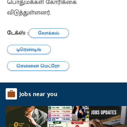
பொதுமக்கள் கோரிக்கை
விடுத்துள்ளனர்.
டேக்ஸ் :
லோக்கல்
டிரெண்டிங்
சென்னை மெட்ரோ
Jobs near you