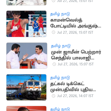
அலுவலகம்..
Jul 27, 2026, 15:07 IST
வெளியானது
அறிக்கை
தமிழ் நாடு
காமன்வெல்த்
போட்டியில் அங்குஷ்
பங்கால் காலிறுதிக்கு
Jul 27, 2026, 15:07 IST
முன்னேற்றம்
தமிழ் நாடு
முன் ஜாமீன் பெற்றார்
செந்தில் பாலாஜி
சகோதரர்
Jul 27, 2026, 15:07 IST
தமிழ் நாடு
தட்கல் டிக்கெட்
முன்பதிவில் புதிய
டோக்கன் முறை அமல்
Jul 27, 2026, 14:07 IST
தமிழ் நாடு