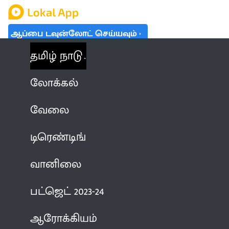
ஆப்பை டவுன்லோட் செய்யவும்
தமிழ் நாடு
லோக்கல்
வேலை
டிரெண்டிங்
வானிலை
பட்ஜெட் 2023-24
ஆரோக்கியம்