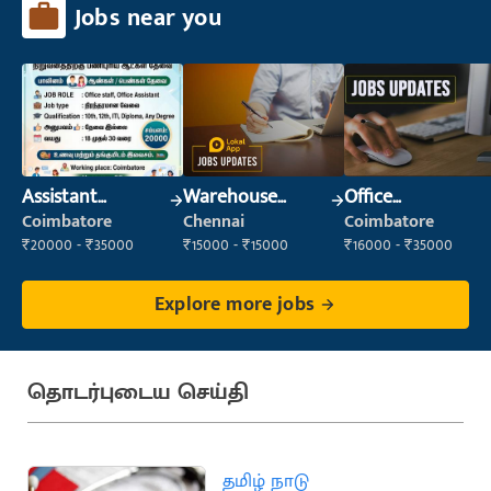
Jobs near you
Assistant
Warehouse
Office
Manager
Supervisor
Administrator
Coimbatore
Chennai
Coimbatore
(Warehouse &
₹20000 - ₹35000
₹15000 - ₹15000
₹16000 - ₹35000
Fulfillment)
Explore more jobs
தொடர்புடைய செய்தி
தமிழ் நாடு