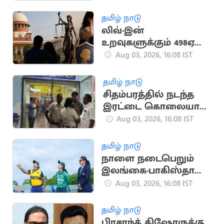
தமிழ் நாடு
லிவ்-இன்
உறவுகளுக்கும் 498ஏ
பிரிவு பாதுகாப்பு:
Aug 03, 2026, 16:08 IST
உச்சநீதிமன்றம் தீர்ப்பு
தமிழ் நாடு
சிதம்பரத்தில் நடந்த
இரட்டை கொலையால்
பரபரப்பு
Aug 03, 2026, 16:08 IST
தமிழ் நாடு
நாளை நடைபெறும்
இலங்கை-பாகிஸ்தான்
மகளிர் கடைசி டி20
Aug 03, 2026, 16:08 IST
போட்டி
தமிழ் நாடு
பிரசாந்த் கிஷோருக்கு