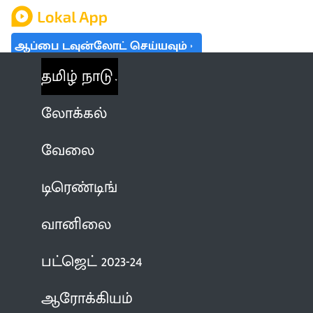
ஆப்பை டவுன்லோட் செய்யவும்
தமிழ் நாடு
லோக்கல்
வேலை
டிரெண்டிங்
வானிலை
பட்ஜெட் 2023-24
ஆரோக்கியம்