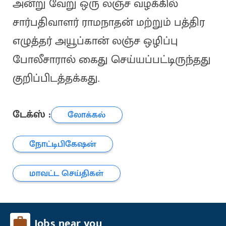
அன்று வேறு ஒரு லஞ்ச வழக்கில்
சார்பதிவாளர் ராமநாதன் மற்றும் பத்திர
எழுத்தர் அயூப்கான் லஞ்ச ஒழிப்பு
போலீசாரால் கைது செய்யப்பட்டிருந்தது
குறிப்பிடத்தக்கது.
டேக்ஸ் :
லோக்கல்
நோட்டிபிகேஷன்
மாவட்ட செய்திகள்
Jobs near you