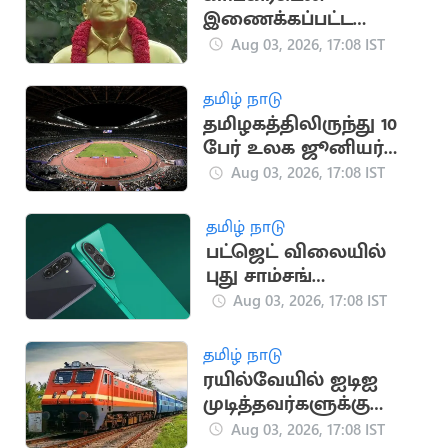
இணைக்கப்பட்ட
தமிழ்நாடு
Aug 03, 2026, 17:08 IST
உழைப்பாளர் கட்சியின்
வரலாறு
தமிழ் நாடு
தமிழகத்திலிருந்து 10
பேர் உலக ஜூனியர்
தடகள அணிக்கு
Aug 03, 2026, 17:08 IST
தேர்வு
தமிழ் நாடு
பட்ஜெட் விலையில்
புது சாம்சங்
ஸ்மார்ட்போன்
Aug 03, 2026, 17:08 IST
அறிமுகம்!
தமிழ் நாடு
ரயில்வேயில் ஐடிஐ
முடித்தவர்களுக்கு
அப்ரண்டிஸ் பயிற்சி
Aug 03, 2026, 17:08 IST