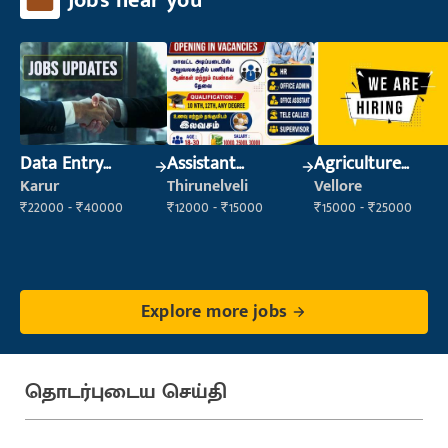
Jobs near you
Data Entry
Assistant
Agriculture
Operator
Manager
Labour
Karur
Thirunelveli
Vellore
₹22000 - ₹40000
₹12000 - ₹15000
₹15000 - ₹25000
Explore more jobs
தொடர்புடைய செய்தி