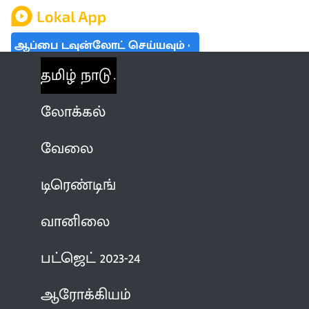
ஆப்பை டவுன்லோட் செய்யவும்
தமிழ் நாடு
லோக்கல்
வேலை
டிரெண்டிங்
வானிலை
பட்ஜெட் 2023-24
ஆரோக்கியம்