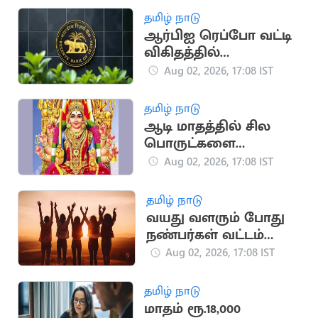
தமிழ் நாடு
ஆர்பிஐ ரெப்போ வட்டி
விகிதத்தில்
மாற்றமில்லை:
Aug 02, 2026, 17:08 IST
பொருளாதார
நிபுணர்கள் கணிப்பு
தமிழ் நாடு
ஆடி மாதத்தில் சில
பொருட்களை
வாங்கினால் பண
Aug 02, 2026, 17:08 IST
நஷ்டம் ஏற்படுமா?
தமிழ் நாடு
வயது வளரும் போது
நண்பர்கள் வட்டம்
சுருங்குவது ஏன்?
Aug 02, 2026, 17:08 IST
தமிழ் நாடு
மாதம் ரூ.18,000