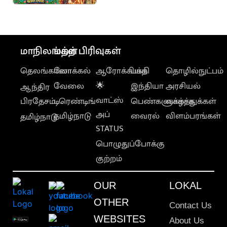
மாநிலங்கள்
மற்ற பிரிவுகள்
தெலங்கானா
லோக்கல்
ஆரோக்கியம்
பக்தி
தொழில்நுட்பம்
வேலை
🌟
இந்தியா
அரசியல்
ஆந்திர
வாட்ஸ்
பிரதேசம்
டிரெண்டிங்
பெண்களுக்காக
வாழ்த்துக்கள்
அப்
தமிழ்நாடு
வைரல்
விளம்பரங்கள்
தமிழ்நாடு
STATUS
பொழுதுப்போக்கு
குற்றம்
OUR
LOKAL
OTHER
Contact Us
WEBSITES
About Us