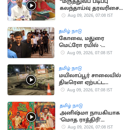
“மருத்துவப் படிப்பு
கலந்தாய்வு தரவரிசை
பட்டியல் நாளை
Aug 09, 2026, 07:08 IST
வெளியீடு” - அமைச்சர்
அருண்ராஜ்
தமிழ் நாடு
கோவை, மதுரை
மெட்ரோ ரயில் -
தமிழக அரசு புதிய
Aug 09, 2026, 07:08 IST
முடிவு
தமிழ் நாடு
மயிலாப்பூர் சாலையில்
திடீரென ஏற்பட்ட
பள்ளத்தால் வாகன
Aug 09, 2026, 07:08 IST
ஓட்டிகள் அவதி
தமிழ் நாடு
அனிஷ்மா நாயகியாக
‘மொத ராத்திரி’
ஆகஸ்ட் 21ல் வெளியீடு
Aug 09, 2026, 07:08 IST