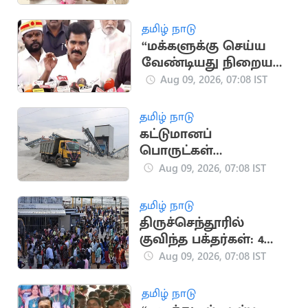
பயன்படுத்தவில்லை"..
எஸ்.பி.வேலுமணி
தமிழ் நாடு
“மக்களுக்கு செய்ய
வேண்டியது நிறைய
இருக்கு” - அமைச்சர்
Aug 09, 2026, 07:08 IST
நிர்மல் குமார்
தமிழ் நாடு
கட்டுமானப்
பொருட்கள்
விலைப்பட்டியல்
Aug 09, 2026, 07:08 IST
திருத்தம்
தமிழ் நாடு
திருச்செந்தூரில்
குவிந்த பக்தர்கள்: 4
மணி நேரம்
Aug 09, 2026, 07:08 IST
காத்திருந்து தரிசனம்
தமிழ் நாடு