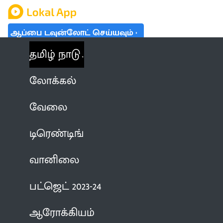
ஆப்பை டவுன்லோட் செய்யவும்
தமிழ் நாடு
லோக்கல்
வேலை
டிரெண்டிங்
வானிலை
பட்ஜெட் 2023-24
ஆரோக்கியம்