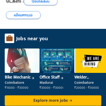
டேக்ஸ் :
லோக்கல்
விவசாயம்
Jobs near you
Bike Mechanic
Office Staff
Welder
(Fabrication)
Coimbatore
Madurai
Coimbatore
₹15000 - ₹30000
₹30000 - ₹30001
₹20000 - ₹30000
Explore more jobs