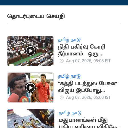
தொடர்புடைய செய்தி
தமிழ் நாடு
நிதி பகிர்வு கோரி
தீர்மானம் - ஒரு
மனதாக
Aug 07, 2026, 05:08 IST
நிறைவேறியது
தமிழ் நாடு
“கத்தி படத்துல பேசுன
விஜய் இப்போது
ஒன்னுமே செய்யல”..
Aug 07, 2026, 05:08 IST
விவசாயிகள் காட்டம்
தமிழ் நாடு
மதுபானங்கள் மீது
புதிய வரியை விதிக்க