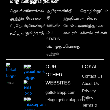
மாநிலங்கள்
மற்ற பிரிவுகள்
தெலங்கானா
லோக்கல்
ஆரோக்கியம்
பக்தி
தொழில்நுட்பம்
வேலை
🌟
இந்தியா
அரசியல்
ஆந்திர
வாட்ஸ்
பிரதேசம்
டிரெண்டிங்
பெண்களுக்காக
வாழ்த்துக்கள்
அப்
தமிழ்நாடு
வைரல்
விளம்பரங்கள்
தமிழ்நாடு
STATUS
பொழுதுப்போக்கு
குற்றம்
OUR
LOKAL
OTHER
Contact Us
WEBSITES
About Us
Privacy
getlokalapp.com
Policy
telugu.getlokalapp.com
Terms &