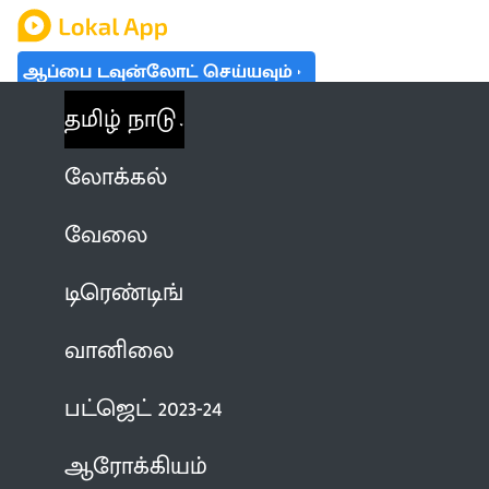
ஆப்பை டவுன்லோட் செய்யவும்
தமிழ் நாடு
லோக்கல்
வேலை
டிரெண்டிங்
வானிலை
பட்ஜெட் 2023-24
ஆரோக்கியம்