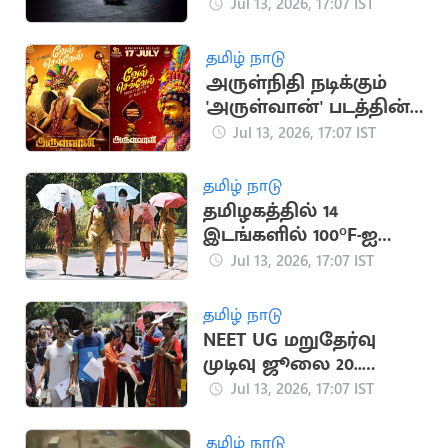
இளைஞர் உயிரிழப்பு
Jul 13, 2026, 17:07 IST
தமிழ் நாடு
அருள்நிதி நடிக்கும்
'அருள்வான்' படத்தின்
'வேல் செவ்வேல்'
Jul 13, 2026, 17:07 IST
பாடல் வெளியானது
தமிழ் நாடு
தமிழகத்தில் 14
இடங்களில் 100°F-ஐ
தாண்டிய வெப்பநிலை
Jul 13, 2026, 17:07 IST
தமிழ் நாடு
NEET UG மறுதேர்வு
முடிவு ஜூலை 20..
முக்கிய அறிவிப்பு
Jul 13, 2026, 17:07 IST
தமிழ் நாடு