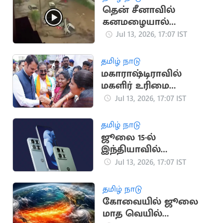
தென் சீனாவில்
கனமழையால்
பொம்மைகளை போல
Jul 13, 2026, 17:07 IST
மிதக்கும் வாகனங்கள்
தமிழ் நாடு
மகாராஷ்டிராவில்
மகளிர் உரிமை
தொகை திட்டத்தில் 92
Jul 13, 2026, 17:07 IST
லட்சம் பேர் நீக்கம்
தமிழ் நாடு
ஜூலை 15-ல்
இந்தியாவில்
அறிமுகமாகும்
Jul 13, 2026, 17:07 IST
Motorola Edge 70 Max
தமிழ் நாடு
கோவையில் ஜூலை
மாத வெயில்