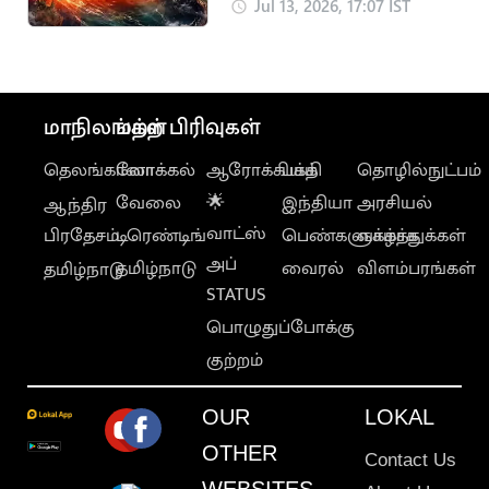
பொதுமக்களை வாட்டி
Jul 13, 2026, 17:07 IST
வதைக்கிறது
மாநிலங்கள்
மற்ற பிரிவுகள்
தெலங்கானா
லோக்கல்
ஆரோக்கியம்
பக்தி
தொழில்நுட்பம்
வேலை
🌟
இந்தியா
அரசியல்
ஆந்திர
வாட்ஸ்
பிரதேசம்
டிரெண்டிங்
பெண்களுக்காக
வாழ்த்துக்கள்
அப்
தமிழ்நாடு
வைரல்
விளம்பரங்கள்
தமிழ்நாடு
STATUS
பொழுதுப்போக்கு
குற்றம்
OUR
LOKAL
OTHER
Contact Us