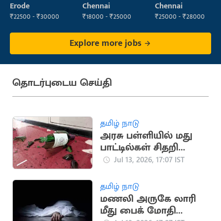
Operator
Supervisor
Erode
Chennai
Chennai
₹22500 - ₹30000
₹18000 - ₹25000
₹25000 - ₹28000
Explore more jobs
தொடர்புடைய செய்தி
தமிழ் நாடு
அரசு பள்ளியில் மது
பாட்டில்கள் சிதறி
கிடந்ததால் அதிர்ச்சி
Jul 13, 2026, 17:07 IST
தமிழ் நாடு
மணலி அருகே லாரி
மீது பைக் மோதி