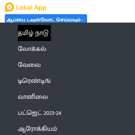
ஆப்பை டவுன்லோட் செய்யவும்
தமிழ் நாடு
லோக்கல்
வேலை
டிரெண்டிங்
வானிலை
பட்ஜெட் 2023-24
ஆரோக்கியம்