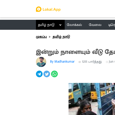
தமிழ் நாடு
லோக்கல்
வேலை
டிர
முகப்பு
தமிழ் நாடு
இன்றும் நாளையும் வீடு தே
By Madhankumar
5255
பார்த்தது
Jun 