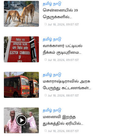
தமிழ் நாடு
சென்னையில் 39
தெருக்களில்
தெருநாய்களுக்கு
Jul 18, 2026, 09:07 IST
உணவளிக்க ஏற்பாடு
தமிழ் நாடு
வாக்காளர் பட்டியல்
நீக்கம் குடியுரிமை
இழப்பாகாது: உச்ச
Jul 18, 2026, 09:07 IST
நீதிமன்றம்
தமிழ் நாடு
மகாராஷ்டிராவில் அரசு
பேருந்து கட்டணங்கள்
உயர்வு
Jul 18, 2026, 08:07 IST
தமிழ் நாடு
மனைவி இறந்த
துக்கத்தில் ஏரியில்
குதித்து தற்கொலை
Jul 18, 2026, 08:07 IST