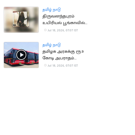
செய்ய முயன்ற நபர்
மீட்பு
தமிழ் நாடு
திருவனந்தபுரம்
உயிரியல் பூங்காவில்
நீலகிரி கருங்குரங்கு
Jul 18, 2026, 07:07 IST
குட்டி பிறப்பு!
தமிழ் நாடு
தமிழக அரசுக்கு ரூ.9
கோடி அபராதம்
செலுத்திய OHM
Jul 18, 2026, 07:07 IST
நிறுவனம்