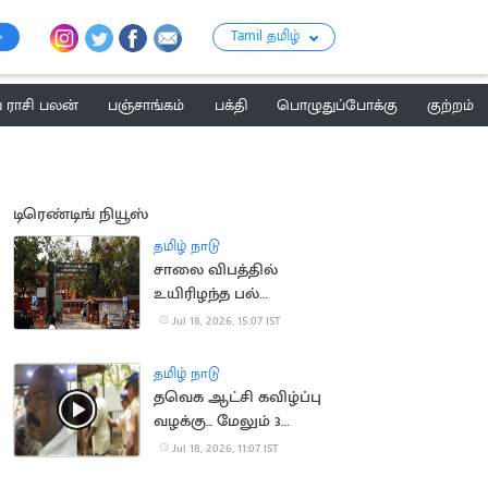
Tamil தமிழ்
ராசி பலன்
பஞ்சாங்கம்
பக்தி
பொழுதுப்போக்கு
குற்றம்
டிரெண்டிங் நியூஸ்
தமிழ் நாடு
சாலை விபத்தில்
உயிரிழந்த பல்
மருத்துவரின்
Jul 18, 2026, 15:07 IST
குடும்பத்திற்கு ரூ.1.4
கோடி இழப்பீடு
தமிழ் நாடு
தவெக ஆட்சி கவிழ்ப்பு
வழக்கு... மேலும் 3
பேரிடம் போலீசார் தீவிர
Jul 18, 2026, 11:07 IST
விசாரணை