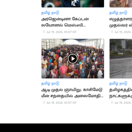
தமிழ் நாடு
தமிழ் நாடு
அர்ஜென்டினா கேப்டன்
எழுத்தாளர்
லயோனல் மெஸ்ஸி
முதல்வர் 
உருக்கமான பதிவு!
பெற்றோர் 
Jul 19, 2026, 05:07 IST
Jul 19, 2026,
தமிழ் நாடு
தமிழ் நாடு
ஆடி முதல் ஞாயிறு: காசிமேடு
தமிழகத்தில
மீன் சந்தையில் அலைமோதிய
நாட்களுக
மக்கள் கூட்டம்
பெய்ய வாய்
Jul 19, 2026, 05:07 IST
Jul 19, 2026,