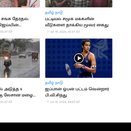
தமிழ் நாடு
 சங்க தேர்தல்:
பட்டியல் சமூக மக்களின்
விஜய்யின்
வீடுகளை தாக்கிய மூவர் கைது
வாக்களிப்பு
 05:07 IST
Jul 19, 2026, 05:07 IST
தமிழ் நாடு
் அடுத்த 6
ஜப்பான் ஓபன் பட்டம் வென்றார்
்கு லேசான மழை
பி.வி.சிந்து
ப்பு
 05:07 IST
Jul 19, 2026, 04:07 IST