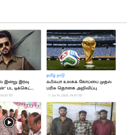
தமிழ் நாடு
ல் இன்று இரவு
ஃபிஃபா உலகக் கோப்பை முதல்
" பட டிக்கெட்
பரிசு தொகை அறிவிப்பு
 தொடக்கம்
 05:07 IST
Jul 19, 2026, 05:07 IST