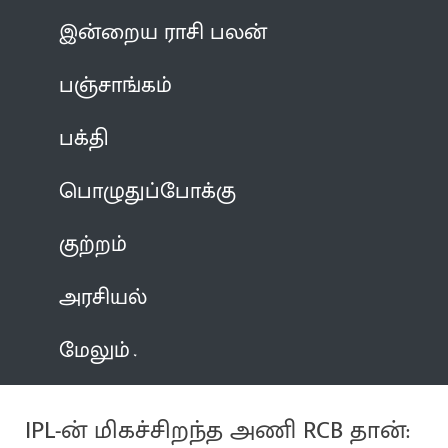
இன்றைய ராசி பலன்
பஞ்சாங்கம்
பக்தி
பொழுதுப்போக்கு
குற்றம்
அரசியல்
மேலும்
IPL-ன் மிகச்சிறந்த அணி RCB தான்: