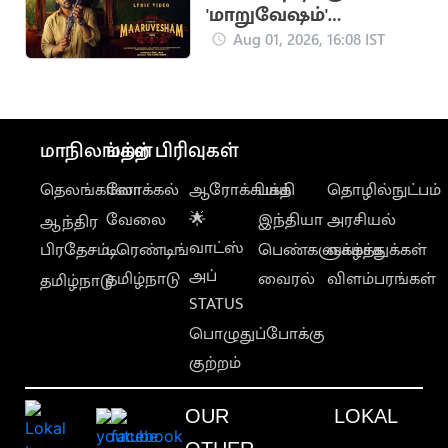
'மாறுவேஷம்'
திரைப்படத்தின் 'கருப்பு
Aug 01, 2026, 16:08 IST
ஆடு' பாடல்
வெளியானது
மாநிலங்கள்
மற்ற பிரிவுகள்
தெலங்கானா
லோக்கல்
ஆரோக்கியம்
பக்தி
தொழில்நுட்பம்
வேலை
🌟
இந்தியா
அரசியல்
ஆந்திர
வாட்ஸ்
பிரதேசம்
டிரெண்டிங்
பெண்களுக்காக
வாழ்த்துக்கள்
அப்
தமிழ்நாடு
வைரல்
விளம்பரங்கள்
தமிழ்நாடு
STATUS
பொழுதுப்போக்கு
குற்றம்
OUR
LOKAL