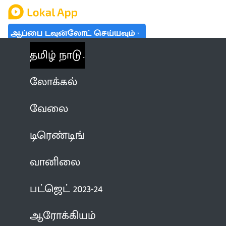
ஆப்பை டவுன்லோட் செய்யவும்
தமிழ் நாடு
லோக்கல்
வேலை
டிரெண்டிங்
வானிலை
பட்ஜெட் 2023-24
ஆரோக்கியம்