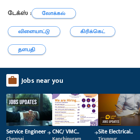
டேக்ஸ் :
லோக்கல்
விளையாட்டு
கிரிக்கெட்
தளபதி
Jobs near you
Service Engineer
CNC/ VMC
Site Electrical
Operator
Engineer
Chennai
Kanchipuram
Tiruppur