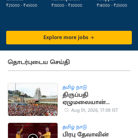
₹25000 - ₹45000
₹15000 - ₹30000
₹18000 - ₹25000
Explore more jobs
தொடர்புடைய செய்தி
தமிழ் நாடு
திருப்பதி
ஏழுமலையான்
கோயிலில் செப்.15-ல்
Aug 01, 2026, 17:08 IST
வருடாந்திர
பிரம்மோற்சவ விழா
தமிழ் நாடு
தொடக்கம்
பிரபு தேவாவின்