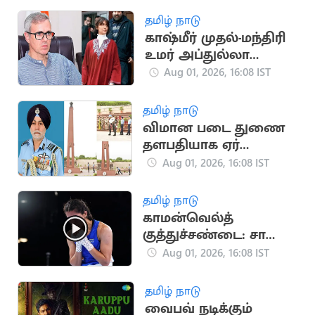
தமிழ் நாடு
காஷ்மீர் முதல்-மந்திரி
உமர் அப்துல்லா
தம்பதிக்கு விவாகரத்து:
Aug 01, 2026, 16:08 IST
கோர்ட் ஒப்புதல்
தமிழ் நாடு
விமான படை துணை
தளபதியாக ஏர்
மார்ஷல் தேஜ்பால் சிங்
Aug 01, 2026, 16:08 IST
பொறுப்பேற்பு
தமிழ் நாடு
காமன்வெல்த்
குத்துச்சண்டை: சாக்ஷி
சவுத்ரி தங்கம் வென்று
Aug 01, 2026, 16:08 IST
அசத்தல்!
தமிழ் நாடு
வைபவ் நடிக்கும்