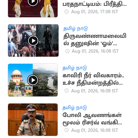
பரதநாட்டியம்: பிரீத்தி
சஞ்சீவின் விமர்சனம்
Aug 01, 2026, 17:08 IST
வைரல்
தமிழ் நாடு
திருவண்ணாமலையி
ல் தனுஷின் ‘ஓம்’
படப்பிடிப்பு: திரண்ட
Aug 01, 2026, 16:08 IST
ரசிகர்கள்
தமிழ் நாடு
காவிரி நீர் விவகாரம்..
உச்ச நீதிமன்றத்தில்
திமுக அவசர மனு
Aug 01, 2026, 16:08 IST
தமிழ் நாடு
போலி ஆவணங்கள்
மூலம் ரிசர்வ் வங்கி
மோசடி: முக்கிய
Aug 01, 2026, 16:08 IST
குற்றவாளி கைது