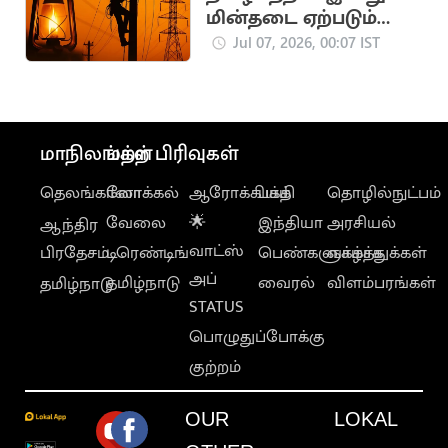
மின்தடை ஏற்படும்
பகுதிகள் இவைதான்
Jul 07, 2026, 00:07 IST
மாநிலங்கள்
மற்ற பிரிவுகள்
தெலங்கானா
லோக்கல்
ஆரோக்கியம்
பக்தி
தொழில்நுட்பம்
வேலை
🌟
இந்தியா
அரசியல்
ஆந்திர
வாட்ஸ்
பிரதேசம்
டிரெண்டிங்
பெண்களுக்காக
வாழ்த்துக்கள்
அப்
தமிழ்நாடு
வைரல்
விளம்பரங்கள்
தமிழ்நாடு
STATUS
பொழுதுப்போக்கு
குற்றம்
OUR
LOKAL