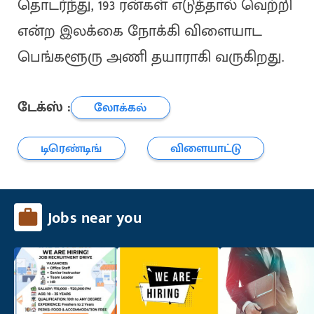
தொடர்ந்து, 193 ரன்கள் எடுத்தால் வெற்றி
என்ற இலக்கை நோக்கி விளையாட
பெங்களூரு அணி தயாராகி வருகிறது.
டேக்ஸ் :
லோக்கல்
டிரெண்டிங்
விளையாட்டு
Jobs near you