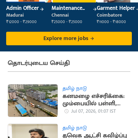
Admin Officer
Maintenance
Garment Helper
Engineer
Madurai
Chennai
Coimbatore
(Maintenance)
₹12000 - ₹29000
₹25000 - ₹25000
₹11000 - ₹18000
Explore more jobs
தொடர்புடைய செய்தி
தமிழ் நாடு
கனமழை எச்சரிக்கை:
மும்பையில் பள்ளி,
கல்லூரிகளுக்கு
Jul 07, 2026, 01:07 IST
விடுமுறை
தமிழ் நாடு
தவெக ஆட்சி கவிழ்ப்பு