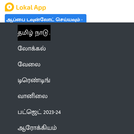
ஆப்பை டவுன்லோட் செய்யவும்
தமிழ் நாடு
லோக்கல்
வேலை
டிரெண்டிங்
வானிலை
பட்ஜெட் 2023-24
ஆரோக்கியம்