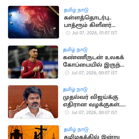
காமராஜ்
தமிழ் நாடு
கள்ளத்தொடர்பு..
பாத்ரூம் கிளீனர்
திரவத்தை உடலில்
Jul 07, 2026, 01:07 IST
செலுத்தி கணவன்
கொலை
தமிழ் நாடு
கண்ணீருடன் உலகக்
கோப்பையில் இருந்து
விடைபெற்றார்
Jul 07, 2026, 00:07 IST
ரொனால்டோ
தமிழ் நாடு
முதல்வர் விஜய்க்கு
எதிரான வழக்குகள்..
இன்று விசாரணை
Jul 07, 2026, 00:07 IST
தமிழ் நாடு
தமிழகத்தில் இன்று