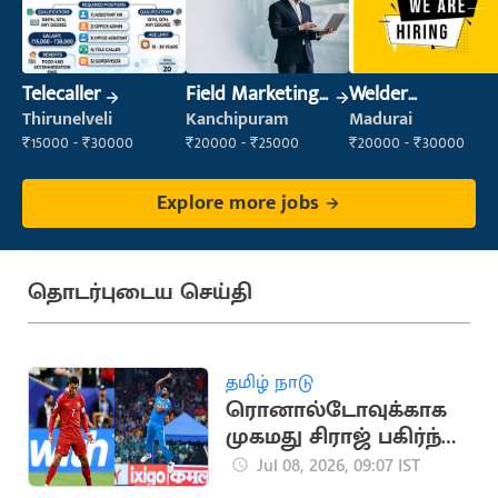
Telecaller
Field Marketing
Welder
Executive
(Fabrication)
Thirunelveli
Kanchipuram
Madurai
₹15000 - ₹30000
₹20000 - ₹25000
₹20000 - ₹30000
Explore more jobs
தொடர்புடைய செய்தி
தமிழ் நாடு
ரொனால்டோவுக்காக
முகமது சிராஜ் பகிர்ந்த
உருக்கமான பதிவு
Jul 08, 2026, 09:07 IST