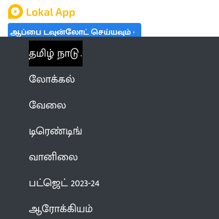
ஆப்பை டவுன்லோட் செய்யவும்
தமிழ் நாடு
லோக்கல்
வேலை
டிரெண்டிங்
வானிலை
பட்ஜெட் 2023-24
ஆரோக்கியம்