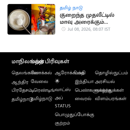
தமிழ் நாடு
குறைந்த முதலீட்டில்
மாவு அரைக்கும்
தொழில்: மாதம்
Jul 08, 2026, 08:07 IST
ரூ.45,000
சம்பாதிக்கலாம்!
மாநிலங்கள்
மற்ற பிரிவுகள்
தெலங்கானா
லோக்கல்
ஆரோக்கியம்
பக்தி
தொழில்நுட்பம்
வேலை
🌟
இந்தியா
அரசியல்
ஆந்திர
வாட்ஸ்
பிரதேசம்
டிரெண்டிங்
பெண்களுக்காக
வாழ்த்துக்கள்
அப்
தமிழ்நாடு
வைரல்
விளம்பரங்கள்
தமிழ்நாடு
STATUS
பொழுதுப்போக்கு
குற்றம்