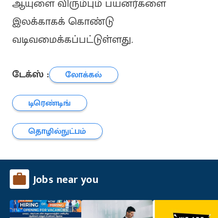
ஆயுளை விரும்பும் பயனர்களை
இலக்காகக் கொண்டு
வடிவமைக்கப்பட்டுள்ளது.
டேக்ஸ் :
லோக்கல்
டிரெண்டிங்
தொழில்நுட்பம்
Jobs near you