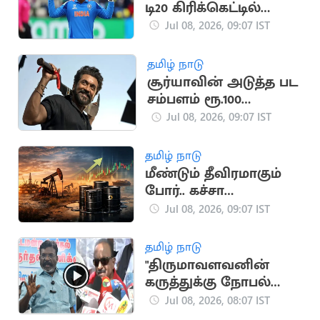
டி20 கிரிக்கெட்டில்
இந்திய அணியின்
Jul 08, 2026, 09:07 IST
இளம் வீரர் சாதனை
தமிழ் நாடு
சூர்யாவின் அடுத்த பட
சம்பளம் ரூ.100
கோடியா?
Jul 08, 2026, 09:07 IST
தமிழ் நாடு
மீண்டும் தீவிரமாகும்
போர்.. கச்சா
எண்ணெய் விலை
Jul 08, 2026, 09:07 IST
கிடுகிடு
தமிழ் நாடு
"திருமாவளவனின்
கருத்துக்கு நோபல்
பரிசே கொடுக்கலாம்"..
Jul 08, 2026, 08:07 IST
வைகோ கிண்டல்