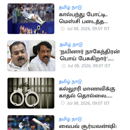
தமிழ் நாடு
கால்பந்து போட்டி..
மெஸ்சி படைத்த
மோசமான சாதனை
Jul 08, 2026, 09:07 IST
தமிழ் நாடு
'நயினார் நாகேந்திரன்
பொய் பேசுகிறார்'..
காங்கிரஸ் குற்றச்சாட்டு
Jul 08, 2026, 09:07 IST
தமிழ் நாடு
கல்லூரி மாணவிக்கு
காதல் தொல்லை..
சமையல்காரரை கைது
Jul 08, 2026, 09:07 IST
செய்த சிங்கப்பெண்
படை போலீசார்
தமிழ் நாடு
வைபவ் சூர்யவன்ஷி: