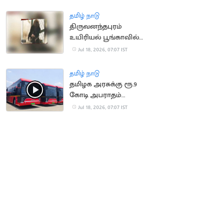
செய்ய முயன்ற நபர்
மீட்பு
தமிழ் நாடு
திருவனந்தபுரம்
உயிரியல் பூங்காவில்
நீலகிரி கருங்குரங்கு
Jul 18, 2026, 07:07 IST
குட்டி பிறப்பு!
தமிழ் நாடு
தமிழக அரசுக்கு ரூ.9
கோடி அபராதம்
செலுத்திய OHM
Jul 18, 2026, 07:07 IST
நிறுவனம்