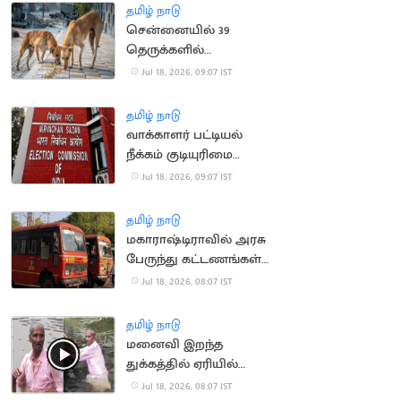
தமிழ் நாடு
சென்னையில் 39
தெருக்களில்
தெருநாய்களுக்கு
Jul 18, 2026, 09:07 IST
உணவளிக்க ஏற்பாடு
தமிழ் நாடு
வாக்காளர் பட்டியல்
நீக்கம் குடியுரிமை
இழப்பாகாது: உச்ச
Jul 18, 2026, 09:07 IST
நீதிமன்றம்
தமிழ் நாடு
மகாராஷ்டிராவில் அரசு
பேருந்து கட்டணங்கள்
உயர்வு
Jul 18, 2026, 08:07 IST
தமிழ் நாடு
மனைவி இறந்த
துக்கத்தில் ஏரியில்
குதித்து தற்கொலை
Jul 18, 2026, 08:07 IST