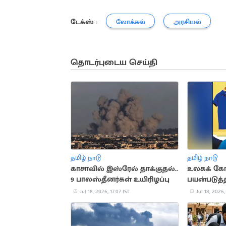
டேக்ஸ் :
லோக்கல்
அரசியல்
தொடர்புடைய செய்தி
தமிழ் நாடு
தமிழ் நாடு
காசாவில் இஸ்ரேல் தாக்குதல்..
உலகக் கோ
9 பாலஸ்தீனர்கள் உயிரிழப்பு
பயன்படுத்
ரூ.47 கோடி
Jul 18, 2026, 17:07 IST
Jul 18, 2026,