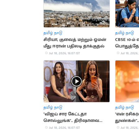
தமிழ் நாடு
தமிழ் நாடு
சிரியா, குவைத் மற்றும் ஓமன்
CBSE 10-ம் 
மீது ஈரான் பதிலடி தாக்குதல்
பொதுத்தேர்
வெளியான
Jul 18, 2026, 16:07 IST
Jul 18, 2026,
தமிழ் நாடு
தமிழ் நாடு
"விஜய் சார கேட்டதா
"என் ரசிக
சொல்லுங்க".. திரிஷாவை
தூண்கள்"..
நோக்கி குரல் எழுப்பிய
தனுஷ் நெகி
Jul 18, 2026, 16:07 IST
Jul 18, 2026,
ரசிகர்கள்