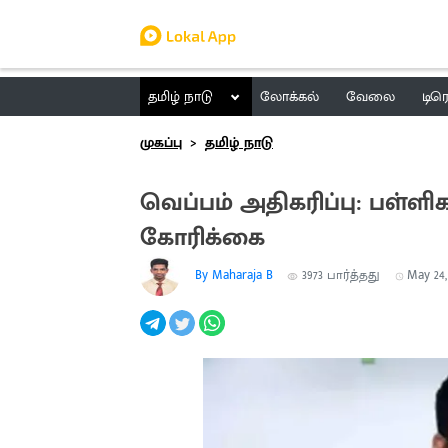
தமிழ் நாடு
லோக்கல்
வேலை
டிர
முகப்பு
தமிழ் நாடு
வெப்பம் அதிகரிப்பு: பள்ள
கோரிக்கை
By Maharaja B
3973
பார்த்தது
May 24, 