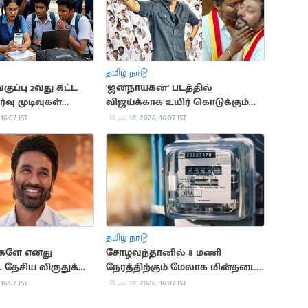
தமிழ் நாடு
வகுப்பு 2வது கட்ட
'ஜனநாயகன்' படத்தில்
வு முடிவுகள்
விஜய்க்காக உயிர் கொடுக்கும்
து
நண்பன் நான்”.. அமைச்சர்
 16:07 IST
Jul 18, 2026, 16:07 IST
ஸ்ரீநாத்
தமிழ் நாடு
ர்களே எனது
சோழவந்தானில் 8 மணி
. தேசிய விருதுக்கு
நேரத்திற்கும் மேலாக மின்தடை..
ழ்ச்சி பதிவு
மக்கள் அவதி
 16:07 IST
Jul 18, 2026, 16:07 IST