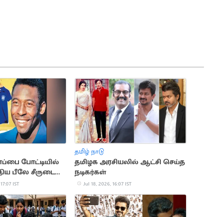
தமிழ் நாடு
ப்பை போட்டியில்
தமிழக அரசியலில் ஆட்சி செய்த
திய பீலே சீருடை
நடிகர்கள்
க்கு ஏலம்
 17:07 IST
Jul 18, 2026, 16:07 IST