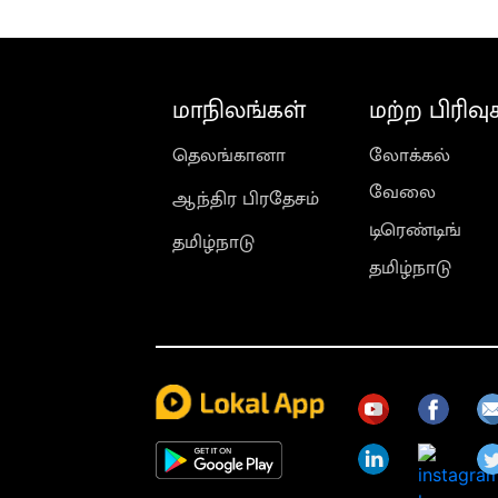
மாநிலங்கள்
மற்ற பிரிவு
தெலங்கானா
லோக்கல்
வேலை
ஆந்திர பிரதேசம்
டிரெண்டிங்
தமிழ்நாடு
தமிழ்நாடு