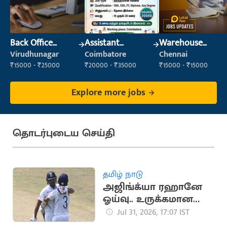
Back Office
Assistant
Warehouse
Executive
Manager
Supervisor
Virudhunagar
Coimbatore
Chennai
(Administration)
(Warehouse &
₹15000 - ₹25000
₹20000 - ₹35000
₹15000 - ₹15000
Fulfillment)
Explore more jobs
தொடர்புடைய செய்தி
தமிழ் நாடு
அஜிங்க்யா ரஹானே
ஓய்வு.. உருக்கமான
பதிவை வெளியிட்ட
Jul 31, 2026, 17:07 IST
ரோகித் சர்மா