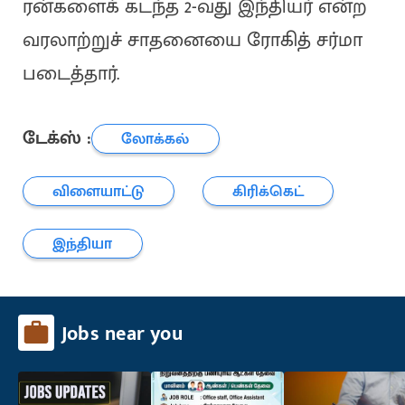
ரன்களைக் கடந்த 2-வது இந்தியர் என்ற
வரலாற்றுச் சாதனையை ரோகித் சர்மா
படைத்தார்.
டேக்ஸ் :
லோக்கல்
விளையாட்டு
கிரிக்கெட்
இந்தியா
Jobs near you