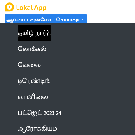
ஆப்பை டவுன்லோட் செய்யவும்
தமிழ் நாடு
லோக்கல்
வேலை
டிரெண்டிங்
வானிலை
பட்ஜெட் 2023-24
ஆரோக்கியம்