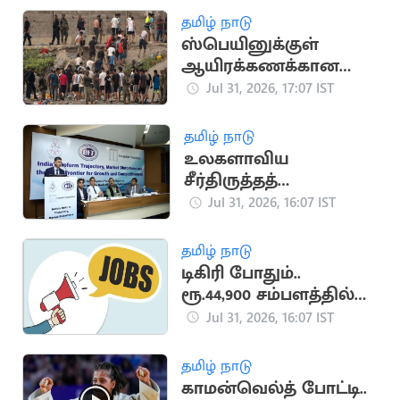
தமிழ் நாடு
ஸ்பெயினுக்குள்
ஆயிரக்கணக்கான
அகதிகள்
Jul 31, 2026, 17:07 IST
நுழைந்ததால்
பரபரப்பு.. நெரிசலில்
தமிழ் நாடு
சிக்கி 9 பேர் பலி
உலகளாவிய
சீர்திருத்தத்
தரவரிசையில் இந்தியா
Jul 31, 2026, 16:07 IST
57வது இடத்திற்கு
முன்னேற்றம்
தமிழ் நாடு
டிகிரி போதும்..
ரூ.44,900 சம்பளத்தில்
மத்திய அரசு வேலை
Jul 31, 2026, 16:07 IST
தமிழ் நாடு
காமன்வெல்த் போட்டி..