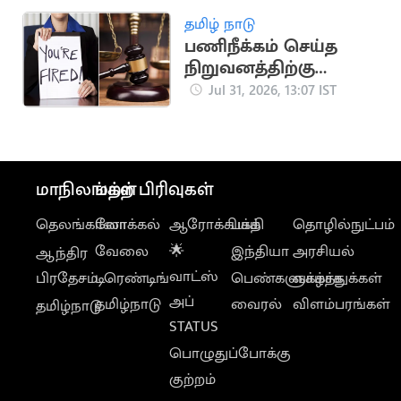
விளக்கம்
தமிழ் நாடு
பணிநீக்கம் செய்த
நிறுவனத்திற்கு
எதிராக வழக்கு.. ரூ.19
Jul 31, 2026, 13:07 IST
லட்சம் இழப்பீடு பெற்ற
பெண்
மாநிலங்கள்
மற்ற பிரிவுகள்
தெலங்கானா
லோக்கல்
ஆரோக்கியம்
பக்தி
தொழில்நுட்பம்
வேலை
🌟
இந்தியா
அரசியல்
ஆந்திர
வாட்ஸ்
பிரதேசம்
டிரெண்டிங்
பெண்களுக்காக
வாழ்த்துக்கள்
அப்
தமிழ்நாடு
வைரல்
விளம்பரங்கள்
தமிழ்நாடு
STATUS
பொழுதுப்போக்கு
குற்றம்