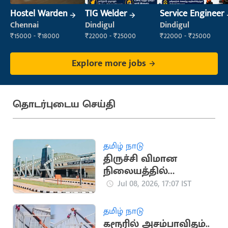
Hostel Warden
TIG Welder
Service Engineer
Chennai
Dindigul
Dindigul
₹15000 - ₹18000
₹22000 - ₹25000
₹22000 - ₹25000
Explore more jobs
தொடர்புடைய செய்தி
தமிழ் நாடு
திருச்சி விமான
நிலையத்தில்
அதிநவீன பாதுகாப்பு
Jul 08, 2026, 17:07 IST
அமைப்பு நிறுவல்
தமிழ் நாடு
கரூரில் அசம்பாவிதம்..