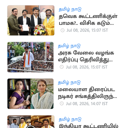
அதிரடி
தமிழ் நாடு
தவெக கூட்டணிக்குள்
பாமக?.. விசிக கடும்
அதிருப்தி
Jul 08, 2026, 15:07 IST
தமிழ் நாடு
அரசு வேலை வழங்க
எதிர்ப்பு தெரிவித்து
மனுத்தாக்கல்
Jul 08, 2026, 15:07 IST
தமிழ் நாடு
மலையாள திரைப்பட
நடிகர் சங்கத்திலிருந்து
நடிகைகள் ரேவதி,
Jul 08, 2026, 14:07 IST
பத்மபிரியா விலகல்
தமிழ் நாடு
இந்தியா கூட்டணியில்