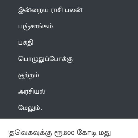
இன்றைய ராசி பலன்
பஞ்சாங்கம்
பக்தி
பொழுதுப்போக்கு
குற்றம்
அரசியல்
மேலும்
"தவெகவுக்கு ரூ.800 கோடி மது