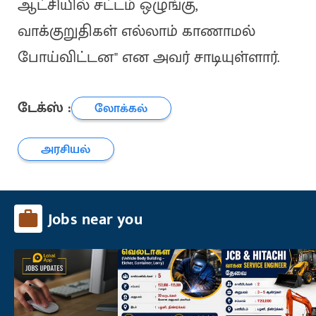
ஆட்சியில் சட்டம் ஒழுங்கு,
வாக்குறுதிகள் எல்லாம் காணாமல்
போய்விட்டன" என அவர் சாடியுள்ளார்.
டேக்ஸ் :
லோக்கல்
அரசியல்
Jobs near you