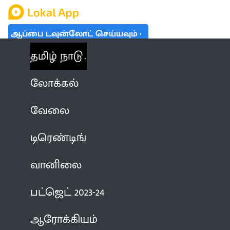
ஆப்பை டவுன்லோட் செய்யவும்
தமிழ் நாடு
லோக்கல்
வேலை
டிரெண்டிங்
வானிலை
பட்ஜெட் 2023-24
ஆரோக்கியம்