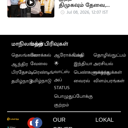
திமுகவும் தேவை,
தவெகவும் தேவை -
Jul 08, 2026, 12:07 IST
திருமாவளவன் பேட்டி
மாநிலங்கள்
மற்ற பிரிவுகள்
தெலங்கானா
லோக்கல்
ஆரோக்கியம்
பக்தி
தொழில்நுட்பம்
வேலை
🌟
இந்தியா
அரசியல்
ஆந்திர
வாட்ஸ்
பிரதேசம்
டிரெண்டிங்
பெண்களுக்காக
வாழ்த்துக்கள்
அப்
தமிழ்நாடு
வைரல்
விளம்பரங்கள்
தமிழ்நாடு
STATUS
பொழுதுப்போக்கு
குற்றம்
OUR
LOKAL