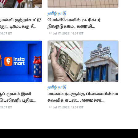
தமிழ் நாடு
ோல்வி குற்றச்சாட்டு
மெக்சிகோவில் 7.4 ரிக்டர்
.. டிரம்புக்கு சீனா
நிலநடுக்கம்.. சுனாமி
எச்சரிக்கையால் மக்கள் பீதி
 16:07 IST
Jul 17, 2026, 16:07 IST
தமிழ் நாடு
ஆப் மூலம் இனி
மாணவர்களுக்கு பிணையில்லா
 டெலிவரி: புதிய
கல்விக் கடன்... அமைச்சர்
டக்கம்
அறிவிப்பு
 15:07 IST
Jul 17, 2026, 13:07 IST