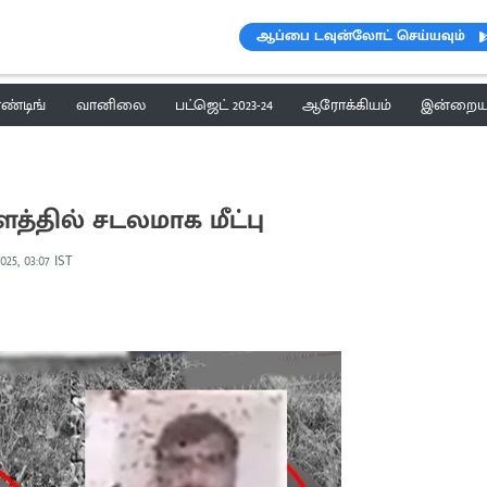
ஆப்பை டவுன்லோட் செய்யவும்
ெண்டிங்
வானிலை
பட்ஜெட் 2023-24
ஆரோக்கியம்
இன்றைய 
்தில் சடலமாக மீட்பு
2025, 03:07 IST