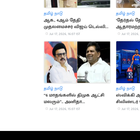
தமிழ் நாடு
தமிழ் நாடு
ஆக., 4ஆம் தேதி
‘தேர்தல் த
முதலமைச்சர் விஜய் டெல்லி
ஆதாரமற்றது’
பயணம் செய்வதாக தகவல்
பதிலடி
Jul 17, 2026, 16:07 IST
Jul 17, 2026,
தமிழ் நாடு
தமிழ் நாடு
“6 மாதங்களில் திமுக ஆட்சி
ஸ்விக்கி 
மலரும்”.. அனிதா
சிலிண்டர்
ராதாகிருஷ்ணன்
சேவை தொ
Jul 17, 2026, 15:07 IST
Jul 17, 2026,