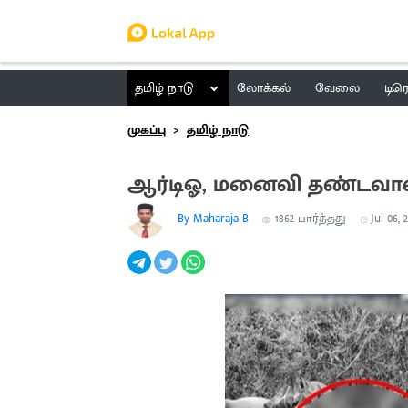
தமிழ் நாடு
லோக்கல்
வேலை
டிர
முகப்பு
தமிழ் நாடு
ஆர்டிஓ, மனைவி தண்டவாளத
By Maharaja B
1862
பார்த்தது
Jul 06, 