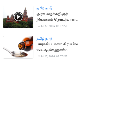
வேண்டுகோள்
தமிழ் நாடு
அரசு வழக்கறிஞர்
நியமனம் தொடர்பான
வழக்கு.. CM விஜய்
Jul 17, 2026, 08:07 IST
பெயர் நீக்கம்
தமிழ் நாடு
பாராசிட்டமால் சிரப்பில்
95% ஆல்கஹால்?
வதந்திக்கு முற்றுப்புள்ளி
Jul 17, 2026, 03:07 IST