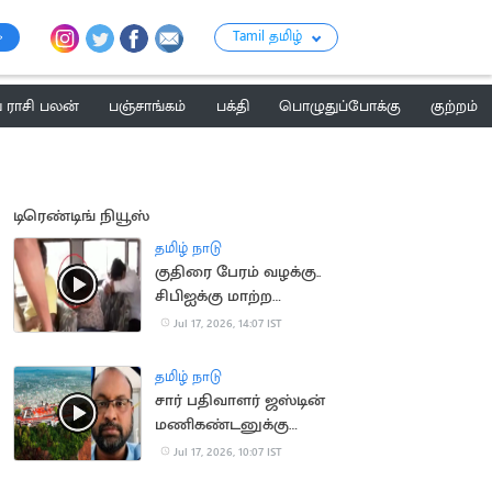
Tamil தமிழ்
ராசி பலன்
பஞ்சாங்கம்
பக்தி
பொழுதுப்போக்கு
குற்றம்
டிரெண்டிங் நியூஸ்
தமிழ் நாடு
குதிரை பேரம் வழக்கு..
சிபிஐக்கு மாற்ற
சென்னை
Jul 17, 2026, 14:07 IST
உயர்நீதிமன்றம் மறுப்பு
தமிழ் நாடு
சார் பதிவாளர் ஜஸ்டின்
மணிகண்டனுக்கு
நிபந்தனையுடன்
Jul 17, 2026, 10:07 IST
முன்ஜாமின்