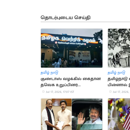
தொடர்புடைய செய்தி
தமிழ் நாடு
தமிழ் நாடு
குண்டாஸ் வழக்கில் கைதான
தமிழ்நாடு 
தவெக உறுப்பினர்
பின்னால் 
கட்சியிலிருந்து நீக்கம்
வரலாறு
Jul 17, 2026, 17:07 IST
Jul 17, 2026,