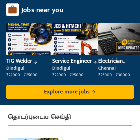
Jobs near you
TIG Welder
Service Engineer
Electrician
(Construction)
Dindigul
Dindigul
Chennai
₹22000 - ₹25000
₹22000 - ₹25000
₹25000 - ₹30000
Explore more jobs
தொடர்புடைய செய்தி