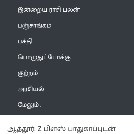
இன்றைய ராசி பலன்
பஞ்சாங்கம்
பக்தி
பொழுதுப்போக்கு
குற்றம்
அரசியல்
மேலும்
ஆத்தூர்: Z பிளஸ் பாதுகாப்புடன்