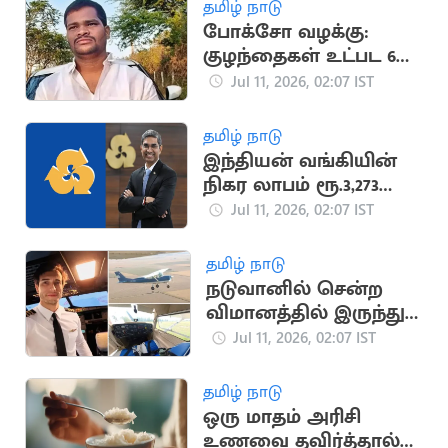
தமிழ் நாடு
போக்சோ வழக்கு:
குழந்தைகள் உட்பட 6
பேரை கொன்ற
Jul 11, 2026, 02:07 IST
கொடூரன்
தமிழ் நாடு
இந்தியன் வங்கியின்
நிகர லாபம் ரூ.3,273
கோடியாக உயர்வு
Jul 11, 2026, 02:07 IST
தமிழ் நாடு
நடுவானில் சென்ற
விமானத்தில் இருந்து
குதித்த விமானி பலி
Jul 11, 2026, 02:07 IST
தமிழ் நாடு
ஒரு மாதம் அரிசி
உணவை தவிர்த்தால்