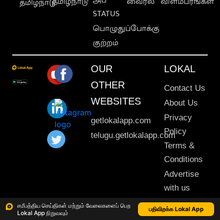
தமிழ்நாடு
வைரல்
விளம்பரங்கள்
தமிழ்நாடு
STATUS
பொழுதுப்போக்கு
குற்றம்
OUR
LOKAL
OTHER
Contact Us
WEBSITES
About Us
Privacy
getlokalapp.com
Policy
telugu.getlokalapp.com
Terms &
Conditions
Advertise
with us
Sitemap
சமீபத்திய செய்திகள் மற்றும் வேலைகளைப் பெற
பதிவிறக்க Lokal App
Lokal App நிறுவவும்
This material may not be published, transmitted, rewritten or redistributed. © 2020 Lokal App. All rights reserved.