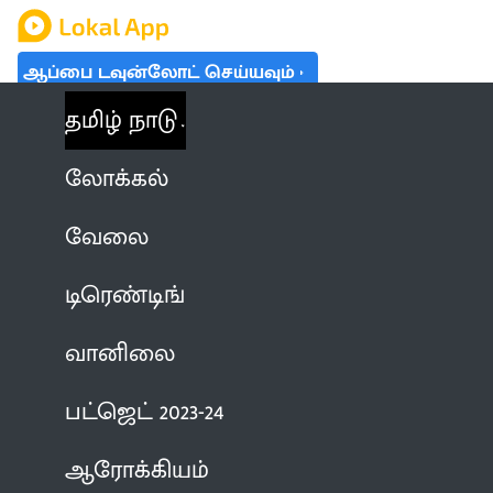
ஆப்பை டவுன்லோட் செய்யவும்
தமிழ் நாடு
லோக்கல்
வேலை
டிரெண்டிங்
வானிலை
பட்ஜெட் 2023-24
ஆரோக்கியம்