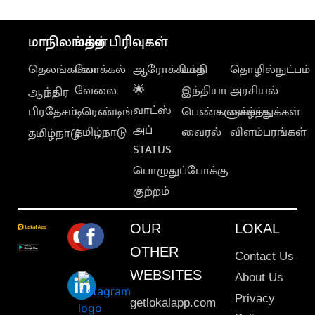
மாநிலங்கள்
மற்ற பிரிவுகள்
தெலங்கானா
லோக்கல்
ஆரோக்கியம்
பக்தி
தொழில்நுட்பம்
வேலை
🌟
இந்தியா
அரசியல்
ஆந்திர
வாட்ஸ்
பிரதேசம்
டிரெண்டிங்
பெண்களுக்காக
வாழ்த்துக்கள்
அப்
தமிழ்நாடு
வைரல்
விளம்பரங்கள்
தமிழ்நாடு
STATUS
பொழுதுப்போக்கு
குற்றம்
OUR
LOKAL
OTHER
Contact Us
WEBSITES
About Us
Privacy
getlokalapp.com