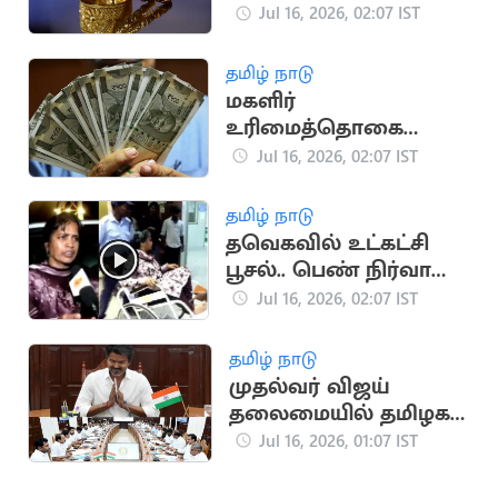
அதிரடியாக குறைந்தது
Jul 16, 2026, 02:07 IST
தமிழ் நாடு
மகளிர்
உரிமைத்தொகை
ரூ.2500.. அடுத்த மாதம்
Jul 16, 2026, 02:07 IST
வெளியாக வாய்ப்பு
தமிழ் நாடு
தவெகவில் உட்கட்சி
பூசல்.. பெண் நிர்வாகி
ஆடை கிழிப்பு
Jul 16, 2026, 02:07 IST
தமிழ் நாடு
முதல்வர் விஜய்
தலைமையில் தமிழக
அமைச்சரவை இன்று
Jul 16, 2026, 01:07 IST
கூடுகிறது!