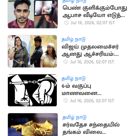
தமிழ் நாடு
பெண் குளிக்கும்போது
ஆபாச வீடியோ எடுத்த
இளைஞர் கைது
Jul 16, 2026, 02:07 IST
தமிழ் நாடு
விஜய் முதலமைச்சர்
ஆனது ஆச்சரியம்:
ரோஜா பேட்டி
Jul 16, 2026, 02:07 IST
தமிழ் நாடு
6-ம் வகுப்பு
மாணவனை
சுத்தியலால் தாக்கிய
Jul 16, 2026, 02:07 IST
உடற்பயிற்சி ஆசிரியர்
தமிழ் நாடு
சர்வதேச சந்தையில்
தங்கம் விலை