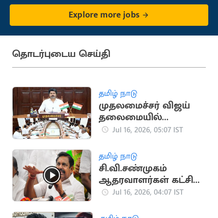
Explore more jobs
தொடர்புடைய செய்தி
தமிழ் நாடு
முதலமைச்சர் விஜய்
தலைமையில்
அமைச்சரவை கூட்டம்
Jul 16, 2026, 05:07 IST
தொடங்கியது
தமிழ் நாடு
சி.வி.சண்முகம்
ஆதரவாளர்கள் கட்சி
பொறுப்பில் இருந்து
Jul 16, 2026, 04:07 IST
நீக்கம்