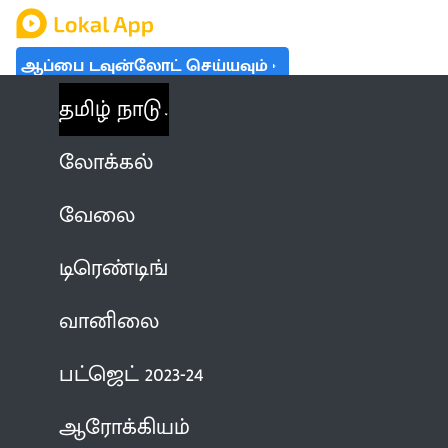
ஆப்பை டவுன்லோட் செய்யவும்
தமிழ் நாடு
லோக்கல்
வேலை
டிரெண்டிங்
வானிலை
பட்ஜெட் 2023-24
ஆரோக்கியம்