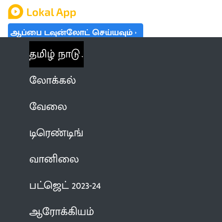
ஆப்பை டவுன்லோட் செய்யவும்
தமிழ் நாடு
லோக்கல்
வேலை
டிரெண்டிங்
வானிலை
பட்ஜெட் 2023-24
ஆரோக்கியம்