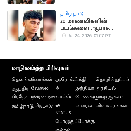
தீப்கே
தமிழ் நாடு
20 மாணவிகளின்
படங்களை ஆபாச
இணையத்தில் பகிர்ந்த
Jul 24, 2026, 01:07 IST
இளைஞர்
மாநிலங்கள்
மற்ற பிரிவுகள்
தெலங்கானா
லோக்கல்
ஆரோக்கியம்
பக்தி
தொழில்நுட்பம்
வேலை
🌟
இந்தியா
அரசியல்
ஆந்திர
வாட்ஸ்
பிரதேசம்
டிரெண்டிங்
பெண்களுக்காக
வாழ்த்துக்கள்
அப்
தமிழ்நாடு
வைரல்
விளம்பரங்கள்
தமிழ்நாடு
STATUS
பொழுதுப்போக்கு
குற்றம்