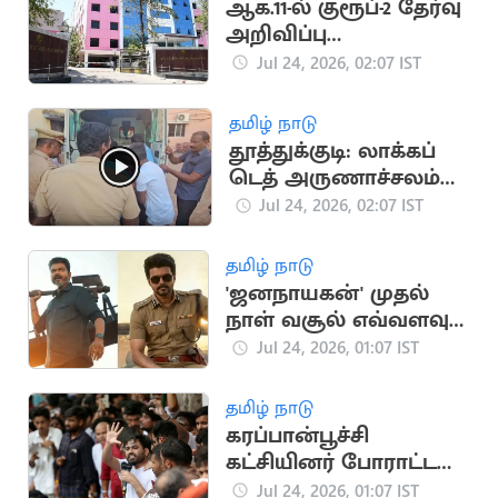
ஆக.11-ல் குரூப்-2 தேர்வு
அறிவிப்பு
வெளியாகும் என
Jul 24, 2026, 02:07 IST
ஏறிவிப்பு
தமிழ் நாடு
தூத்துக்குடி: லாக்கப்
டெத் அருணாச்சலம்
உடற்கூராய்வு
Jul 24, 2026, 02:07 IST
தொடங்கியது
தமிழ் நாடு
'ஜனநாயகன்' முதல்
நாள் வசூல் எவ்வளவு
தெரியுமா?
Jul 24, 2026, 01:07 IST
தமிழ் நாடு
கரப்பான்பூச்சி
கட்சியினர் போராட்டம்
தொடரும்.. அபிஜித்
Jul 24, 2026, 01:07 IST