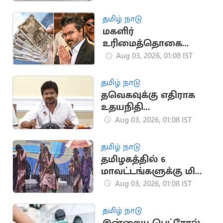
காய்கறி சந்தைக்கு
இன்று விடுமுறை
தமிழ் நாடு
மகளிர்
உரிமைத்தொகை
ரூ.2,500 எப்போது?..
Aug 03, 2026, 01:08 IST
பட்ஜெட்டில் பதில்
கிடைக்குமா?
தமிழ் நாடு
தவெகவுக்கு எதிராக
உதயநிதி
தலைமையில்
Aug 03, 2026, 01:08 IST
தஞ்சையில் திமுக
ஆர்ப்பாட்டம்
தமிழ் நாடு
தமிழகத்தில் 6
மாவட்டங்களுக்கு மிக
கனமழை எச்சரிக்கை
Aug 03, 2026, 01:08 IST
தமிழ் நாடு