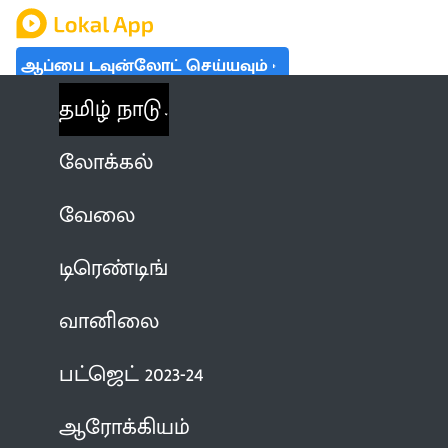
ஆப்பை டவுன்லோட் செய்யவும்
தமிழ் நாடு
லோக்கல்
வேலை
டிரெண்டிங்
வானிலை
பட்ஜெட் 2023-24
ஆரோக்கியம்