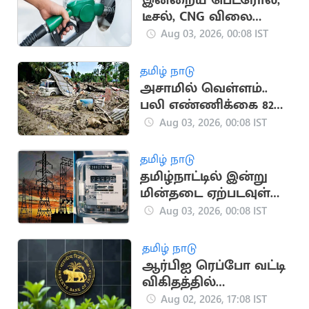
இன்றைய பெட்ரோல்,
டீசல், CNG விலை
நிலவரம்
Aug 03, 2026, 00:08 IST
தமிழ் நாடு
அசாமில் வெள்ளம்..
பலி எண்ணிக்கை 82
ஆக உயர்வு
Aug 03, 2026, 00:08 IST
தமிழ் நாடு
தமிழ்நாட்டில் இன்று
மின்தடை ஏற்படவுள்ள
பகுதிகள்
Aug 03, 2026, 00:08 IST
தமிழ் நாடு
ஆர்பிஐ ரெப்போ வட்டி
விகிதத்தில்
மாற்றமில்லை:
Aug 02, 2026, 17:08 IST