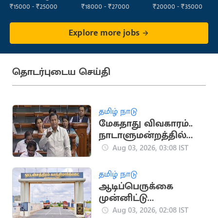
(Administration)
₹15000 - ₹25000
₹18000 - ₹27000
₹20000 - ₹35000
Explore more jobs
தொடர்புடைய செய்தி
தமிழ் நாடு
மேகதாது விவகாரம்..
நாடாளுமன்றத்தில்
திமுக நோட்டீஸ்
Aug 03, 2026, 03:08 IST
தமிழ் நாடு
ஆடிப்பெருக்கை
முன்னிட்டு
ஒட்டன்சத்திரம்
Aug 03, 2026, 02:08 IST