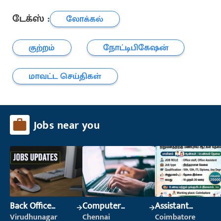
டேக்ஸ் :
லோக்கல்
குற்றம்
நோட்டிபிகேஷன்
மாவட்ட செய்திகள்
Jobs near you
Back Office
Computer
Assistant
Executive
Operator
Manager
Virudhunagar
Chennai
Coimbatore