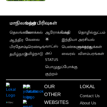
பொருளாதார
நிபுணர்கள் கணிப்பு
மாநிலங்கள்
மற்ற பிரிவுகள்
தெலங்கானா
லோக்கல்
ஆரோக்கியம்
பக்தி
தொழில்நுட்பம்
வேலை
🌟
இந்தியா
அரசியல்
ஆந்திர
வாட்ஸ்
பிரதேசம்
டிரெண்டிங்
பெண்களுக்காக
வாழ்த்துக்கள்
அப்
தமிழ்நாடு
வைரல்
விளம்பரங்கள்
தமிழ்நாடு
STATUS
பொழுதுப்போக்கு
குற்றம்
OUR
LOKAL
OTHER
Contact Us
WEBSITES
About Us