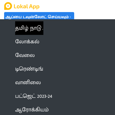
ஆப்பை டவுன்லோட் செய்யவும்
தமிழ் நாடு
லோக்கல்
வேலை
டிரெண்டிங்
வானிலை
பட்ஜெட் 2023-24
ஆரோக்கியம்