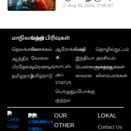
நினோ’.. வானிலை
Aug 05, 2026, 17:08 IST
ஆய்வாளர் எச்சரிக்கை
மாநிலங்கள்
மற்ற பிரிவுகள்
தெலங்கானா
லோக்கல்
ஆரோக்கியம்
பக்தி
தொழில்நுட்பம்
வேலை
🌟
இந்தியா
அரசியல்
ஆந்திர
வாட்ஸ்
பிரதேசம்
டிரெண்டிங்
பெண்களுக்காக
வாழ்த்துக்கள்
அப்
தமிழ்நாடு
வைரல்
விளம்பரங்கள்
தமிழ்நாடு
STATUS
பொழுதுப்போக்கு
குற்றம்
OUR
LOKAL
OTHER
Contact Us