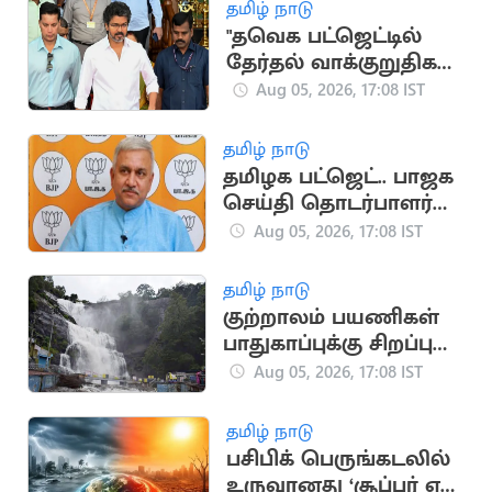
தமிழ் நாடு
"தவெக பட்ஜெட்டில்
தேர்தல் வாக்குறுதிகள்
இடம்பெறவில்லை"..
Aug 05, 2026, 17:08 IST
முகமது முபாரக்
தமிழ் நாடு
தமிழக பட்ஜெட்.. பாஜக
செய்தி தொடர்பாளர்
விமர்சனம்
Aug 05, 2026, 17:08 IST
தமிழ் நாடு
குற்றாலம் பயணிகள்
பாதுகாப்புக்கு சிறப்பு
கண்காணிப்பு குழு
Aug 05, 2026, 17:08 IST
அமைக்க உத்தரவு
தமிழ் நாடு
பசிபிக் பெருங்கடலில்
உருவானது ‘சூப்பர் எல்