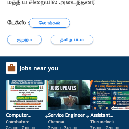
மத்திய சிறையில் அடைத்தனர்.
டேக்ஸ் :
லோக்கல்
குற்றம்
தமிழ் படம்
Jobs near you
Computer
Service Engineer
Assistant
Operator
Manager
Coimbatore
Chennai
Thirunelveli
₹25000 - ₹30000
₹25000 - ₹45000
₹15000 - ₹20000