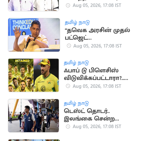
பட்டியலில் மரிய
Aug 05, 2026, 17:08 IST
வில்சன்
தமிழ் நாடு
“தவெக அரசின் முதல்
பட்ஜெட்
யதார்த்தமானது”..
Aug 05, 2026, 17:08 IST
பிரவீன் சக்ரவர்த்தி
கருத்து
தமிழ் நாடு
ஃபாப் டு பிளெசிஸ்
விடுவிக்கப்பட்டாரா?..
ஜோபர்க் சூப்பர் கிங்ஸ்
Aug 05, 2026, 17:08 IST
முடிவு அதிர்ச்சி
தமிழ் நாடு
டெஸ்ட் தொடர்..
இலங்கை சென்ற
இந்திய கிரிக்கெட்
Aug 05, 2026, 17:08 IST
அணி