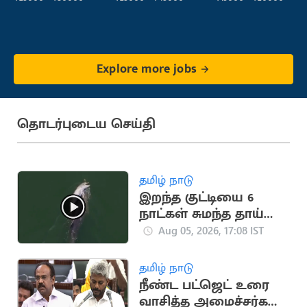
Explore more jobs
தொடர்புடைய செய்தி
தமிழ் நாடு
இறந்த குட்டியை 6
நாட்கள் சுமந்த தாய்
டால்பின் (வைரல்
Aug 05, 2026, 17:08 IST
வீடியோ)
தமிழ் நாடு
நீண்ட பட்ஜெட் உரை
வாசித்த அமைச்சர்கள்