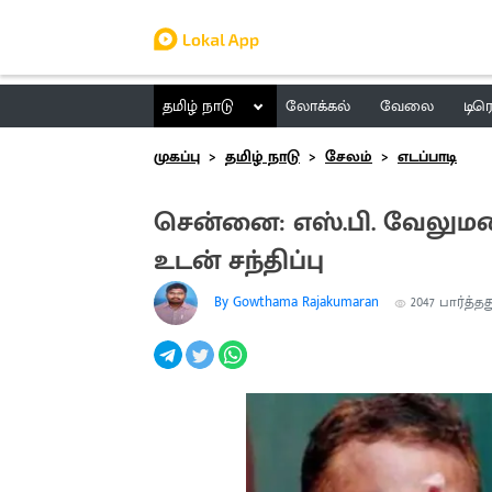
தமிழ் நாடு
லோக்கல்
வேலை
டிர
முகப்பு
தமிழ் நாடு
சேலம்
எடப்பாடி
சென்னை: எஸ்.பி. வேலுமண
உடன் சந்திப்பு
By Gowthama Rajakumaran
2047
பார்த்தத