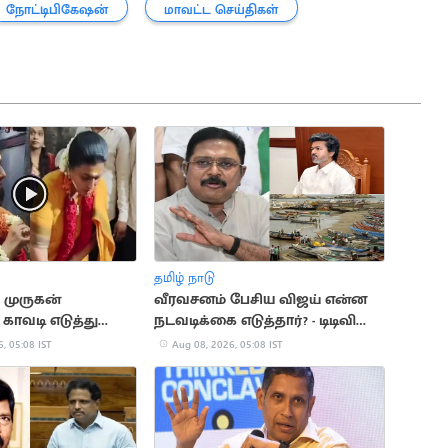
நோட்டிபிகேஷன்
மாவட்ட செய்திகள்
தமிழ் நாடு
 முருகன்
வீரவசனம் பேசிய விஜய் என்ன
காவடி எடுத்து
நடவடிக்கை எடுத்தார்? - டிடிவி
ஜா வழிபாடு
தினகரன் கேள்வி
, 05:08 IST
Aug 08, 2026, 05:08 IST