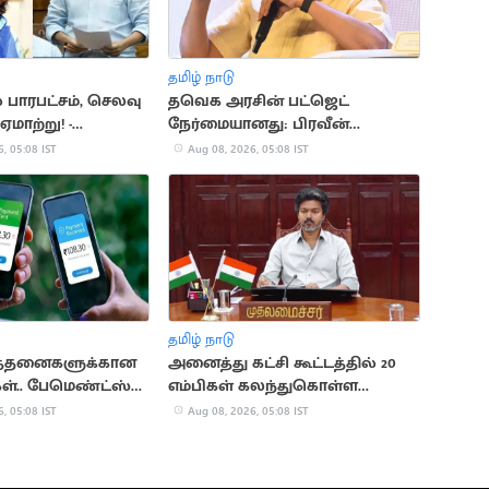
தமிழ் நாடு
் பாரபட்சம், செலவு
தவெக அரசின் பட்ஜெட்
ஏமாற்று! -
நேர்மையானது: பிரவீன்
ேசன் தாக்கு
சக்ரவர்த்தி புகழாரம்
, 05:08 IST
Aug 08, 2026, 05:08 IST
தமிழ் நாடு
ர்த்தனைகளுக்கான
அனைத்து கட்சி கூட்டத்தில் 20
ள்.. பேமெண்ட்ஸ்
எம்பிகள் கலந்துகொள்ள
விளக்கம்
உள்ளதாக தகவல்
, 05:08 IST
Aug 08, 2026, 05:08 IST