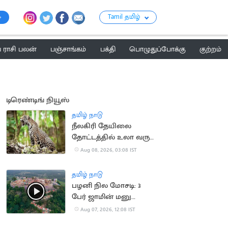
Tamil தமிழ்
ராசி பலன்
பஞ்சாங்கம்
பக்தி
பொழுதுப்போக்கு
குற்றம்
டிரெண்டிங் நியூஸ்
தமிழ் நாடு
நீலகிரி தேயிலை
தோட்டத்தில் உலா வரும்
சிறுத்தை:
Aug 08, 2026, 03:08 IST
தொழிலாளர்கள்
கோரிக்கை
தமிழ் நாடு
பழனி நில மோசடி: 3
பேர் ஜாமின் மனு
தள்ளுபடி
Aug 07, 2026, 12:08 IST