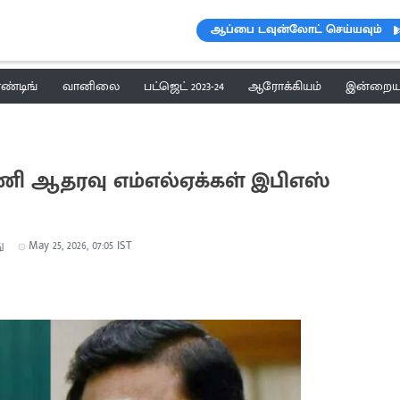
ஆப்பை டவுன்லோட் செய்யவும்
ெண்டிங்
வானிலை
பட்ஜெட் 2023-24
ஆரோக்கியம்
இன்றைய 
ி ஆதரவு எம்எல்ஏக்கள் இபிஎஸ்
ு
May 25, 2026, 07:05 IST