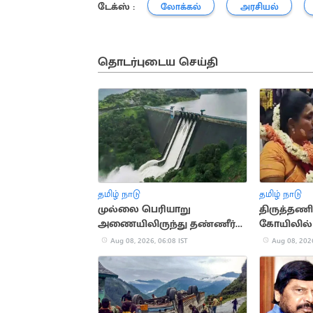
டேக்ஸ் :
லோக்கல்
அரசியல்
தொடர்புடைய செய்தி
தமிழ் நாடு
தமிழ் நாடு
முல்லை பெரியாறு
திருத்தணி
அணையிலிருந்து தண்ணீர்
கோயிலில் 
திறப்பு
நடிகை ரோ
Aug 08, 2026, 06:08 IST
Aug 08, 2026