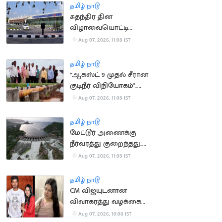
தமிழ் நாடு
சுதந்திர தின
விழாவையொட்டி
விமான நிலையத்துக்கு
Aug 07, 2026, 11:08 IST
பார்வையாளர்கள்
செல்ல தடை
தமிழ் நாடு
“ஆகஸ்ட் 9 முதல் சீரான
குடிநீர் விநியோகம்"..
தூத்துக்குடி மேயர் உறுதி
Aug 07, 2026, 11:08 IST
தமிழ் நாடு
மேட்டூர் அணைக்கு
நீர்வரத்து குறைந்தது..
13,674 கன அடியாக சரிவு
Aug 07, 2026, 11:08 IST
தமிழ் நாடு
CM விஜயுடனான
விவாகரத்து வழக்கை
வாபஸ் வாங்கினார்
Aug 07, 2026, 10:08 IST