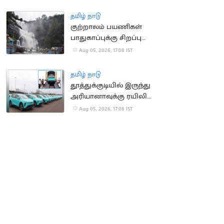
தமிழ் நாடு
குற்றாலம் பயணிகள்
பாதுகாப்புக்கு சிறப்பு
கண்காணிப்பு குழு
Aug 05, 2026, 17:08 IST
அமைக்க உத்தரவு
தமிழ் நாடு
தூத்துக்குடியில் இருந்து
அரியானாவுக்கு ரயிலில்
செல்லும் மின்சார
Aug 05, 2026, 17:08 IST
கார்கள்