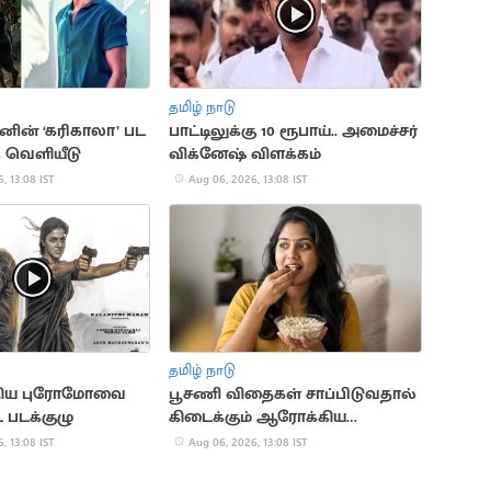
தமிழ் நாடு
ஷனின் ‘கரிகாலா’ பட
பாட்டிலுக்கு 10 ரூபாய்.. அமைச்சர்
க் வெளியீடு
விக்னேஷ் விளக்கம்
, 13:08 IST
Aug 06, 2026, 13:08 IST
தமிழ் நாடு
 புதிய புரோமோவை
பூசணி விதைகள் சாப்பிடுவதால்
 படக்குழு
கிடைக்கும் ஆரோக்கிய
நன்மைகள்
, 13:08 IST
Aug 06, 2026, 13:08 IST