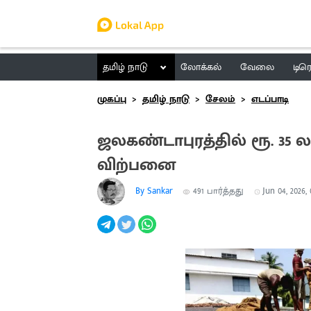
தமிழ் நாடு
லோக்கல்
வேலை
டிர
முகப்பு
தமிழ் நாடு
சேலம்
எடப்பாடி
ஜலகண்டாபுரத்தில் ரூ. 35 
விற்பனை
By Sankar
491
பார்த்தது
Jun 04, 2026,