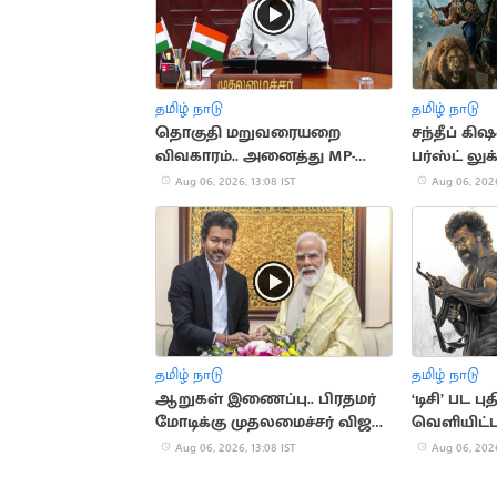
தமிழ் நாடு
தமிழ் நாடு
தொகுதி மறுவரையறை
சந்தீப் கி
விவகாரம்.. அனைத்து MP-
பர்ஸ்ட் லு
க்களுக்கும் CM விஜய்
Aug 06, 2026, 13:08 IST
Aug 06, 2026
அழைப்பு
தமிழ் நாடு
தமிழ் நாடு
ஆறுகள் இணைப்பு.. பிரதமர்
‘டிசி’ பட
மோடிக்கு முதலமைச்சர் விஜய்
வெளியிட்ட
கடிதம்
Aug 06, 2026, 13:08 IST
Aug 06, 2026