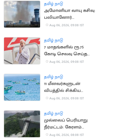
தமிழ் நாடு
அமோனியா வாயு கசிவு:
பலியானோர்
குடும்பங்களுக்கு ரூ.10
Aug 06, 2026, 09:08 IST
லட்சம் இழப்பீடு
தமிழ் நாடு
7 மாதங்களில் ரூ.75
கோடி செலவு செய்த
பிரதமர் மோடி
Aug 06, 2026, 09:08 IST
தமிழ் நாடு
11 மீனவர்களுடன்
விபத்தில் சிக்கிய
இந்திய மீனவர்களின்
Aug 06, 2026, 09:08 IST
படகு
தமிழ் நாடு
முல்லைப் பெரியாறு
நீர்மட்டம்: கேரளம்
அமைச்சர் எச்சரிக்கை
Aug 06, 2026, 08:08 IST