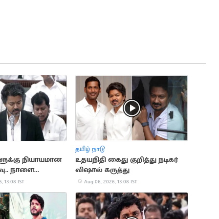
தமிழ் நாடு
ளுக்கு நியாயமான
உதயநிதி கைது குறித்து நடிகர்
்வு.. நாளை
விஷால் கருத்து
வையில் தனித்
, 13:08 IST
Aug 06, 2026, 13:08 IST