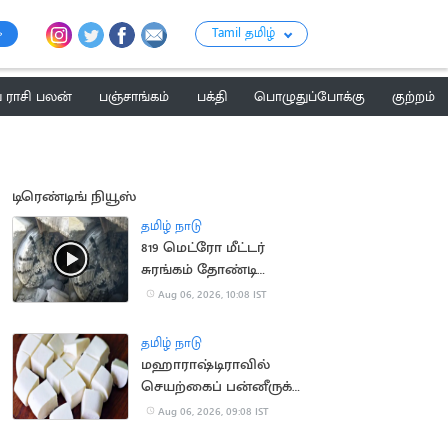
Tamil தமிழ்
ராசி பலன்
பஞ்சாங்கம்
பக்தி
பொழுதுப்போக்கு
குற்றம்
டிரெண்டிங் நியூஸ்
தமிழ் நாடு
819 மெட்ரோ மீட்டர்
சுரங்கம் தோண்டி
நீலகிரி இயந்திரம்
Aug 06, 2026, 10:08 IST
சாதனை
தமிழ் நாடு
மஹாராஷ்டிராவில்
செயற்கைப் பன்னீருக்கு
ஓராண்டு தடை
Aug 06, 2026, 09:08 IST