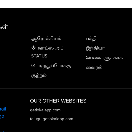
கள்
ஆரோக்கியம்
பக்தி
🌟 வாட்ஸ் அப்
இந்தியா
STATUS
பெண்களுக்காக
பொழுதுப்போக்கு
வைரல்
குற்றம்
OUR OTHER WEBSITES
getlokalapp.com
telugu.getlokalapp.com