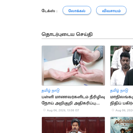
டேக்ஸ் :
லோக்கல்
விவசாயம்
தொடர்புடைய செய்தி
தமிழ் நாடு
தமிழ் நாடு
பள்ளி மாணவர்களிடம் நீரிழிவு
மாநிலங்க
நோய் அறிகுறி அதிகரிப்பு:
நிதிப் பகிர
அதிர்ச்சி தகவல்
சட்டப்பேர
Aug 06, 2026, 13:08 IST
Aug 06, 2026
தீர்மானம்