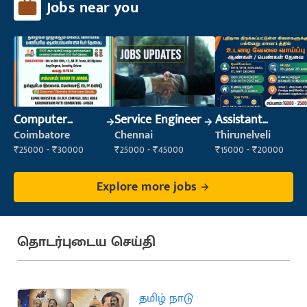
Jobs near you
Computer
Service Engineer
Assistant
Operator
Manager
Coimbatore
Chennai
Thirunelveli
₹25000 - ₹30000
₹25000 - ₹45000
₹15000 - ₹20000
Explore more jobs
தொடர்புடைய செய்தி
தமிழ் நாடு