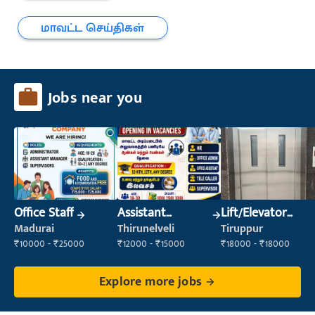
மாவட்ட செய்திகள்
Jobs near you
Office Staff
Assistant
Lift/Elevator
Manager
Technician
Madurai
Thirunelveli
Tiruppur
₹10000 - ₹25000
₹12000 - ₹15000
₹18000 - ₹18000
Explore more jobs