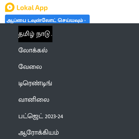
ஆப்பை டவுன்லோட் செய்யவும்
தமிழ் நாடு
லோக்கல்
வேலை
டிரெண்டிங்
வானிலை
பட்ஜெட் 2023-24
ஆரோக்கியம்