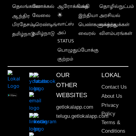
தெலங்கானா
லோக்கல்
ஆரோக்கியம்
பக்தி
தொழில்நுட்பம்
வேலை
🌟
இந்தியா
அரசியல்
ஆந்திர
வாட்ஸ்
பிரதேசம்
டிரெண்டிங்
பெண்களுக்காக
வாழ்த்துக்கள்
அப்
தமிழ்நாடு
வைரல்
விளம்பரங்கள்
தமிழ்நாடு
STATUS
பொழுதுப்போக்கு
குற்றம்
OUR
LOKAL
OTHER
Contact Us
WEBSITES
About Us
Privacy
getlokalapp.com
Policy
telugu.getlokalapp.com
Terms &
Conditions