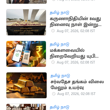
தமிழ் நாடு
கருணாநிதியின் 8வது
நினைவு நாள் இன்று
அனுசரிப்பு
Aug 07, 2026, 02:08 IST
தமிழ் நாடு
மக்களவையில்
நிறைவேறியது யுபிஐ
மசோதா:
Aug 07, 2026, 02:08 IST
நிதியமைச்சர்
விளக்கம்
தமிழ் நாடு
சர்வதேச தங்கம் விலை
மேலும் உயர்வு
Aug 07, 2026, 02:08 IST
தமிழ் நாடு