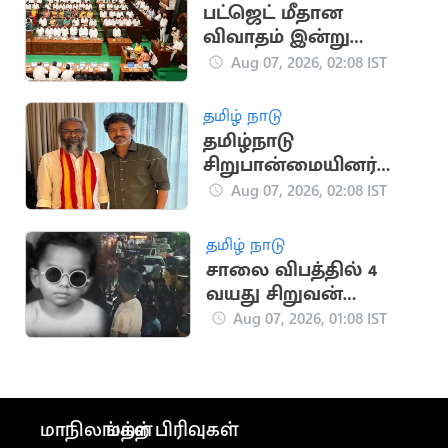
பட்ஜெட் மீதான
விவாதம் இன்று
தொடக்கம்
Aug 07, 2026, 02:08 IST
தமிழ் நாடு
தமிழ்நாடு
சிறுபான்மையினர்
ஆணையத்தின்
Aug 07, 2026, 02:08 IST
தலைவராக பெலிக்ஸ்
ஜெரால்டு நியமனம்
தமிழ் நாடு
சாலை விபத்தில் 4
வயது சிறுவன்
உயிரிழப்பு
Aug 07, 2026, 01:08 IST
மாநிலங்கள்
மற்ற பிரிவுகள்