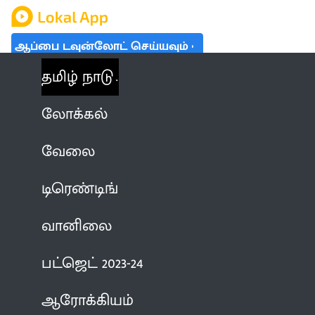
ஆப்பை டவுன்லோட் செய்யவும்
தமிழ் நாடு
லோக்கல்
வேலை
டிரெண்டிங்
வானிலை
பட்ஜெட் 2023-24
ஆரோக்கியம்