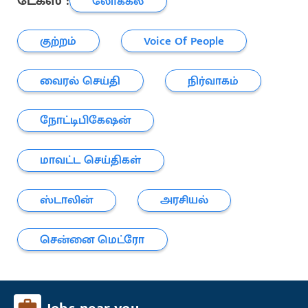
டேக்ஸ் :
லோக்கல்
குற்றம்
Voice Of People
வைரல் செய்தி
நிர்வாகம்
நோட்டிபிகேஷன்
மாவட்ட செய்திகள்
ஸ்டாலின்
அரசியல்
சென்னை மெட்ரோ