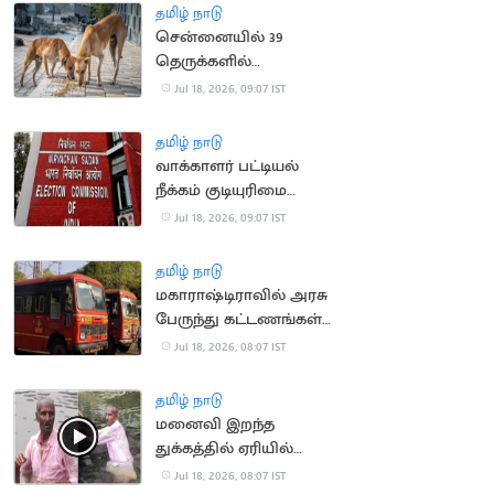
தமிழ் நாடு
சென்னையில் 39
தெருக்களில்
தெருநாய்களுக்கு
Jul 18, 2026, 09:07 IST
உணவளிக்க ஏற்பாடு
தமிழ் நாடு
வாக்காளர் பட்டியல்
நீக்கம் குடியுரிமை
இழப்பாகாது: உச்ச
Jul 18, 2026, 09:07 IST
நீதிமன்றம்
தமிழ் நாடு
மகாராஷ்டிராவில் அரசு
பேருந்து கட்டணங்கள்
உயர்வு
Jul 18, 2026, 08:07 IST
தமிழ் நாடு
மனைவி இறந்த
துக்கத்தில் ஏரியில்
குதித்து தற்கொலை
Jul 18, 2026, 08:07 IST