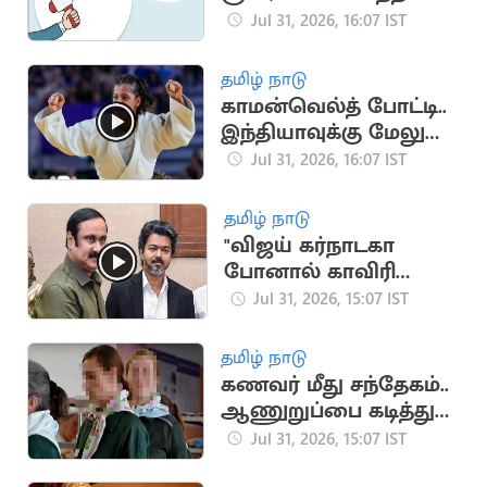
மத்திய அரசு வேலை
Jul 31, 2026, 16:07 IST
தமிழ் நாடு
காமன்வெல்த் போட்டி..
இந்தியாவுக்கு மேலும்
ஒரு தங்கம்
Jul 31, 2026, 16:07 IST
தமிழ் நாடு
"விஜய் கர்நாடகா
போனால் காவிரி
வந்துவிடாது" -
Jul 31, 2026, 15:07 IST
அன்புமணி விமர்சனம்
தமிழ் நாடு
கணவர் மீது சந்தேகம்..
ஆணுறுப்பை கடித்து
துப்பிய மனைவி
Jul 31, 2026, 15:07 IST