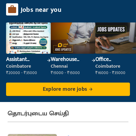
Jobs near you
Assistant
Warehouse
Office
Manager
Supervisor
Administrator
Coimbatore
Chennai
Coimbatore
(Warehouse &
₹20000 - ₹35000
₹15000 - ₹15000
₹16000 - ₹35000
Fulfillment)
Explore more jobs
தொடர்புடைய செய்தி