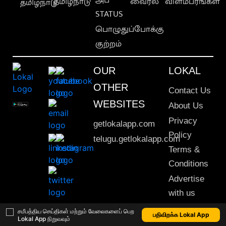
தமிழ்நாடு
வைரல்
விளம்பரங்கள்
தமிழ்நாடு
STATUS
பொழுதுப்போக்கு
குற்றம்
OUR
LOKAL
OTHER
Contact Us
WEBSITES
About Us
Privacy
getlokalapp.com
Policy
telugu.getlokalapp.com
Terms &
Conditions
Advertise
with us
Sitemap
சமீபத்திய செய்திகள் மற்றும் வேலைகளைப் பெற
பதிவிறக்க Lokal App
Lokal App நிறுவவும்
This material may not be published, transmitted, rewritten or redistributed. © 2020 Lokal App. All rights reserved.