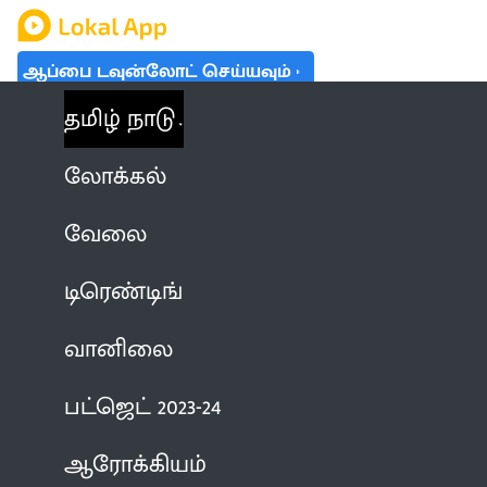
ஆப்பை டவுன்லோட் செய்யவும்
தமிழ் நாடு
லோக்கல்
வேலை
டிரெண்டிங்
வானிலை
பட்ஜெட் 2023-24
ஆரோக்கியம்